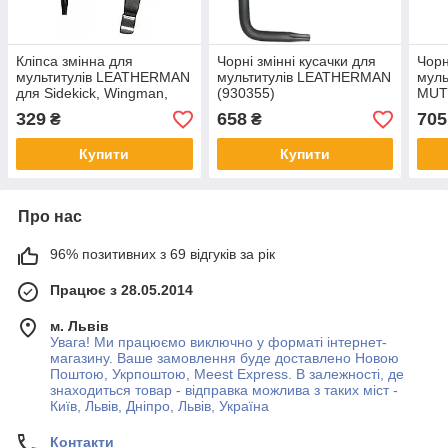
Кліпса змінна для
Чорні змінні кусачки для
Чорн
мультитулів LEATHERMAN
мультитулів LEATHERMAN
мул
для Sidekick, Wingman,
(930355)
MUT®
REV (930379)
300 
329
658
705
₴
₴
Купити
Купити
Про нас
96% позитивних з 69 відгуків за рік
Працює з 28.05.2014
м. Львів
Увага! Ми працюємо виключно у форматі інтернет-
магазину. Ваше замовлення буде доставлено Новою
Поштою, Укрпоштою, Meest Express. В залежності, де
знаходиться товар - відправка можлива з таких міст -
Київ, Львів, Дніпро, Львів, Україна
Контакти