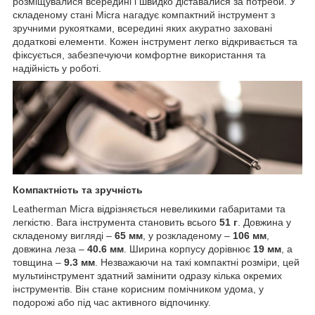
розміщувалися всередині і швидко діставалися за потреби. У
складеному стані Micra нагадує компактний інструмент з
зручними рукоятками, всередині яких акуратно заховані
додаткові елементи. Кожен інструмент легко відкривається та
фіксується, забезпечуючи комфортне використання та
надійність у роботі.
Компактність та зручність
Leatherman Micra відрізняється невеликими габаритами та
легкістю. Вага інструмента становить всього
51 г
. Довжина у
складеному вигляді –
65 мм
, у розкладеному –
106 мм
,
довжина леза –
40.6 мм
. Ширина корпусу дорівнює
19 мм
, а
товщина –
9.3 мм
. Незважаючи на такі компактні розміри, цей
мультиінструмент здатний замінити одразу кілька окремих
інструментів. Він стане корисним помічником удома, у
подорожі або під час активного відпочинку.