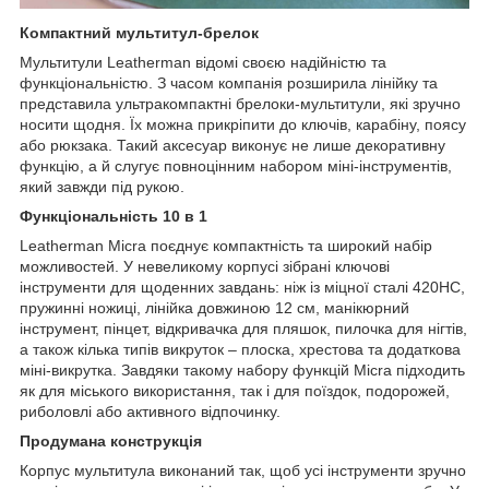
Компактний мультитул-брелок
Мультитули Leatherman відомі своєю надійністю та
функціональністю. З часом компанія розширила лінійку та
представила ультракомпактні брелоки-мультитули, які зручно
носити щодня. Їх можна прикріпити до ключів, карабіну, поясу
або рюкзака. Такий аксесуар виконує не лише декоративну
функцію, а й слугує повноцінним набором міні-інструментів,
який завжди під рукою.
Функціональність 10 в 1
Leatherman Micra поєднує компактність та широкий набір
можливостей. У невеликому корпусі зібрані ключові
інструменти для щоденних завдань: ніж із міцної сталі 420HC,
пружинні ножиці, лінійка довжиною 12 см, манікюрний
інструмент, пінцет, відкривачка для пляшок, пилочка для нігтів,
а також кілька типів викруток – плоска, хрестова та додаткова
міні-викрутка. Завдяки такому набору функцій Micra підходить
як для міського використання, так і для поїздок, подорожей,
риболовлі або активного відпочинку.
Продумана конструкція
Корпус мультитула виконаний так, щоб усі інструменти зручно