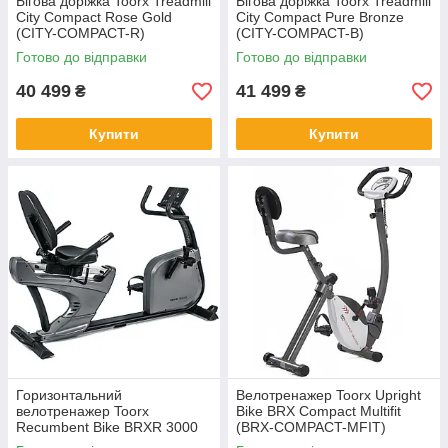
Бігова доріжка Toorx Treadmill
Бігова доріжка Toorx Treadmill
City Compact Rose Gold
City Compact Pure Bronze
(CITY-COMPACT-R)
(CITY-COMPACT-B)
Готово до відправки
Готово до відправки
40 499
41 499
₴
₴
Купити
Купити
Горизонтальний
Велотренажер Toorx Upright
велотренажер Toorx
Bike BRX Compact Multifit
Recumbent Bike BRXR 3000
(BRX-COMPACT-MFIT)
(BRX-R3000)