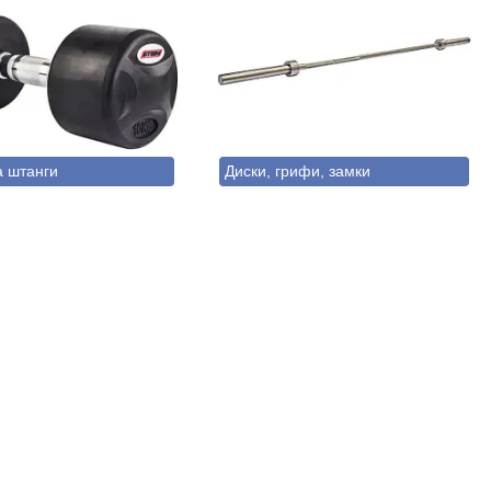
а штанги
Диски, грифи, замки