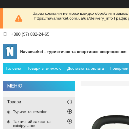
Зараз компанія не може швидко обробляти замовл
https://navamarket.com.ua/ua/delivery_info Графі
+380 (97) 882-24-65
Navamarket - туристичне та спортивне спорядження
Головна
Товари зі знижкою
Доставка та оплата
Поверненн
Товари
Туризм та кемпінг
Тактичний захист та
екіпірування