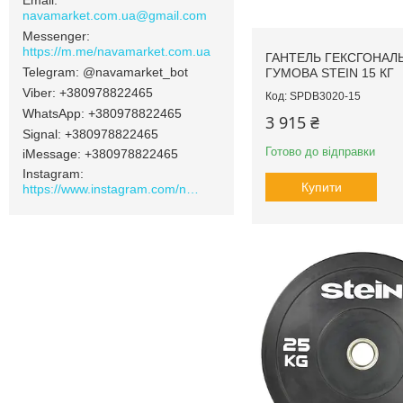
navamarket.com.ua@gmail.com
https://m.me/navamarket.com.ua
ГАНТЕЛЬ ГЕКСГОНАЛ
@navamarket_bot
ГУМОВА STEIN 15 КГ
+380978822465
SPDB3020-15
+380978822465
3 915 ₴
Signal
+380978822465
Готово до відправки
iMessage
+380978822465
Instagram
Купити
https://www.instagram.com/navamarket.com.ua/