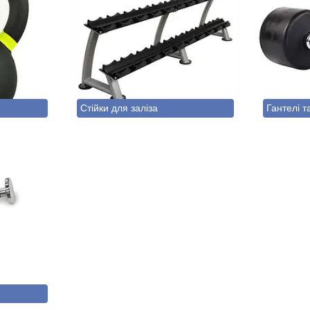
Стійки для заліза
Гантелі т