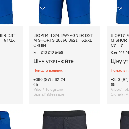
NER DST
ШОРТИ Ч SALEWA AGNER DST
ШОРТИ Ч
- 54/2X -
M SHORTS 28556 8621 - 52/XL -
M SHORTS
СИНІЙ
СИНІЙ
013.012.0405
013.0
Ціну уточнюйте
Ціну у
Немає в наявності
Немає в н
+380 (97) 882-24-
+380 (97)
65
65
Viber/ Telegram/
Viber/ Te
Signal/ iMessage
Signal/ i