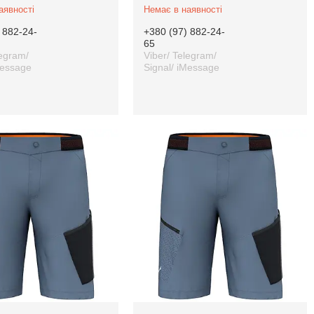
аявності
Немає в наявності
 882-24-
+380 (97) 882-24-
65
legram/
Viber/ Telegram/
Message
Signal/ iMessage