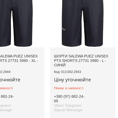
ALEWA PUEZ UNISEX
ШОРТИ SALEWA PUEZ UNISEX
TS 27731 3980 - XL -
PTX SHORTS 27731 3980 - L -
СИНІЙ
02.2944
013.002.2943
точнюйте
Ціну уточнюйте
аявності
Немає в наявності
 882-24-
+380 (97) 882-24-
65
legram/
Viber/ Telegram/
Message
Signal/ iMessage