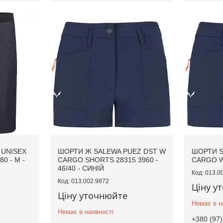
 UNISEX
ШОРТИ Ж SALEWA PUEZ DST W
ШОРТИ S
0 - M -
CARGO SHORTS 28315 3960 -
CARGO 
46/40 - СИНІЙ
013.0
013.002.9872
Ціну у
Ціну уточнюйте
Немає в н
Немає в наявності
+380 (97)