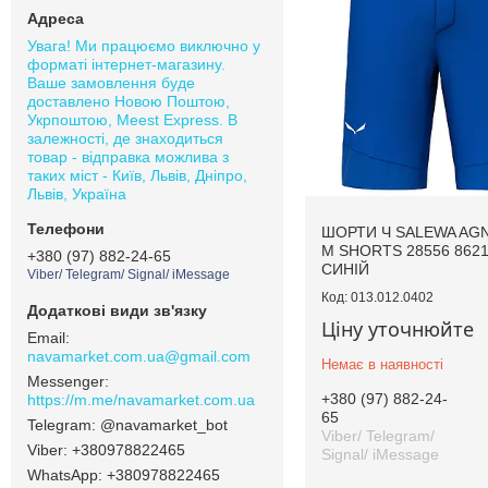
Увага! Ми працюємо виключно у
форматі інтернет-магазину.
Ваше замовлення буде
доставлено Новою Поштою,
Укрпоштою, Meest Express. В
залежності, де знаходиться
товар - відправка можлива з
таких міст - Київ, Львів, Дніпро,
Львів, Україна
ШОРТИ Ч SALEWA AG
M SHORTS 28556 8621 
+380 (97) 882-24-65
СИНІЙ
Viber/ Telegram/ Signal/ iMessage
013.012.0402
Ціну уточнюйте
navamarket.com.ua@gmail.com
Немає в наявності
+380 (97) 882-24-
https://m.me/navamarket.com.ua
65
@navamarket_bot
Viber/ Telegram/
+380978822465
Signal/ iMessage
+380978822465