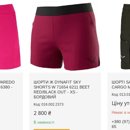
VAREDO
ШОРТИ Ж DYNAFIT SKY
ШОРТІ S
6380 -
SHORTS W 71654 6211 BEET
CARGO 
RED/BLACK OUT - XS -
013.0
БОРДОВИЙ
Ціну у
016.002.2373
2 800 ₴
Немає в н
+380 (97)
В наявності
65