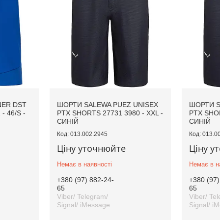
NER DST
ШОРТИ SALEWA PUEZ UNISEX
ШОРТИ S
- 46/S -
PTX SHORTS 27731 3980 - XXL -
PTX SHOR
СИНІЙ
СИНІЙ
013.002.2945
013.0
Ціну уточнюйте
Ціну у
Немає в наявності
Немає в н
+380 (97) 882-24-
+380 (97)
65
65
Viber/ Telegram/
Viber/ Te
Signal/ iMessage
Signal/ i