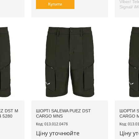
Viber/ Te
Купити
Signal/ i
Z DST M
ШОРТІ SALEWA PUEZ DST
ШОРТИ S
 5280
CARGO MNS
CARGO 
013.012.0476
013.0
Ціну уточнюйте
Ціну у