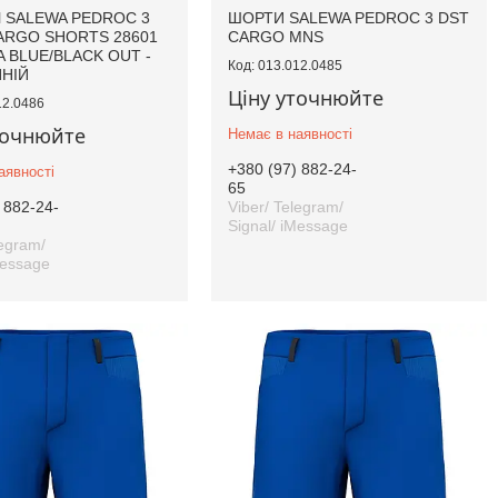
 SALEWA PEDROC 3
ШОРТИ SALEWA PEDROC 3 DST
ARGO SHORTS 28601
CARGO MNS
A BLUE/BLACK OUT -
013.012.0485
ИНІЙ
Ціну уточнюйте
12.0486
точнюйте
Немає в наявності
+380 (97) 882-24-
аявності
65
 882-24-
Viber/ Telegram/
Signal/ iMessage
legram/
Message