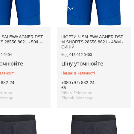
 SALEWA AGNER DST
ШОРТИ Ч SALEWA AGNER DST
 28556 8621 - 50/L -
M SHORTS 28556 8621 - 48/M -
СИНІЙ
12.0404
013.012.0403
точнюйте
Ціну уточнюйте
аявності
Немає в наявності
 882-24-
+380 (97) 882-24-
65
legram/
Viber/ Telegram/
Message
Signal/ iMessage