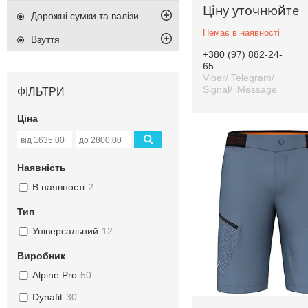
Ціну уточнюйте
Дорожні сумки та валізи
Немає в наявності
Взуття
+380 (97) 882-24-
65
Viber/ Telegram/
Signal/ iMessage
ФІЛЬТРИ
Ціна
Наявність
В наявності
2
Тип
Універсальний
12
Виробник
Alpine Pro
50
Dynafit
30