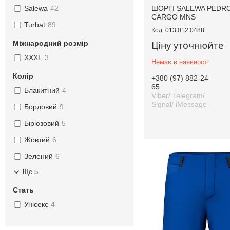
ШОРТІ SALEWA PEDRO
Salewa
42
CARGO MNS
Turbat
89
013.012.0488
Ціну уточнюйте
Міжнародний розмір
XXXL
3
Немає в наявності
Колір
+380 (97) 882-24-
65
Блакитний
4
Viber/ Telegram/
Signal/ iMessage
Бордовий
9
Бірюзовий
5
Жовтий
6
Зелений
6
Ще 5
Стать
Унісекс
4