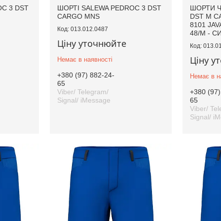
C 3 DST
ШОРТІ SALEWA PEDROC 3 DST
ШОРТИ Ч
CARGO MNS
DST M C
8101 JAV
013.012.0487
48/M - С
Ціну уточнюйте
013.0
Ціну у
Немає в наявності
+380 (97) 882-24-
Немає в н
65
Viber/ Telegram/
+380 (97)
Signal/ iMessage
65
Viber/ Te
Signal/ i