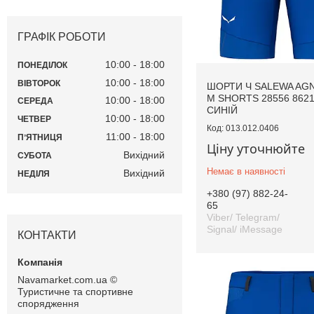
ГРАФІК РОБОТИ
10:00
18:00
ПОНЕДІЛОК
10:00
18:00
ВІВТОРОК
ШОРТИ Ч SALEWA AG
M SHORTS 28556 8621 
10:00
18:00
СЕРЕДА
СИНІЙ
10:00
18:00
ЧЕТВЕР
013.012.0406
11:00
18:00
ПʼЯТНИЦЯ
Ціну уточнюйте
Вихідний
СУБОТА
Немає в наявності
Вихідний
НЕДІЛЯ
+380 (97) 882-24-
65
Viber/ Telegram/
Signal/ iMessage
КОНТАКТИ
Navamarket.com.ua ©
Туристичне та спортивне
спорядження