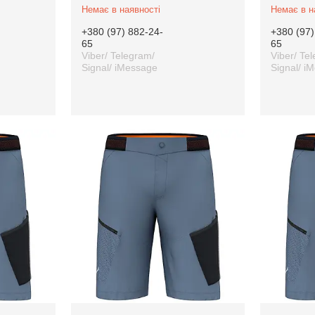
Немає в наявності
Немає в н
+380 (97) 882-24-
+380 (97)
65
65
Viber/ Telegram/
Viber/ Te
Signal/ iMessage
Signal/ i