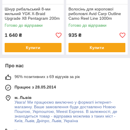
Шнур рибальський 8-ми
Волосінь для коропової
жильний YGK X-Braid
риболовлі Avid Carp Outline
Upgrade X8 Pentagram 200m
Camo Reel Line 1000m
#0.4/0.104mm 10lb/4.5kg
0.28mm 10Lb/4.5kg
Готово до відправки
Готово до відправки
1 640
935
₴
₴
Купити
Купити
Про нас
96% позитивних з 69 відгуків за рік
Працює з 28.05.2014
м. Львів
Увага! Ми працюємо виключно у форматі інтернет-
магазину. Ваше замовлення буде доставлено Новою
Поштою, Укрпоштою, Meest Express. В залежності, де
знаходиться товар - відправка можлива з таких міст -
Київ, Львів, Дніпро, Львів, Україна