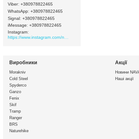
+380978822465
+380978822465
Signal
+380978822465
iMessage
+380978822465
Instagram
https://www.instagram.com/navamarket.com.ua/
Виробники
Акції
Morakniv
Новини NA
Cold Steel
Наші акції
Spyderco
Ganzo
Fenix
Skif
Tramp
Ranger
BRS
Naturehike