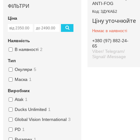
ANTI-FOG
ФІЛЬТРИ
3ДУКАБ2
Ціна
Ціну уточнюйте
Немає в наявності
+380 (97) 882-24-
Наявність
65
В наявності
2
Viber/ Telegram/
Signal/ iMessage
Тип
Окуляри
5
Маска
1
Виробник
Atak
1
Ducks Unlimited
1
Global Vision International
3
PD
1
Pyramex
1