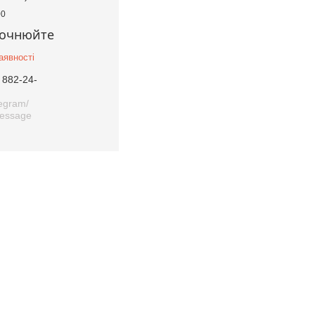
00
точнюйте
аявності
 882-24-
legram/
Message