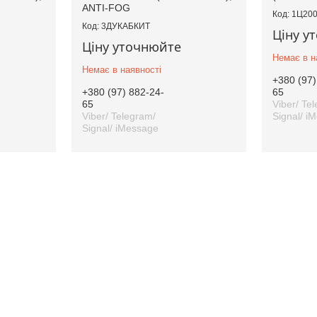
ANTI-FOG
1Ц20
3ДУКАБКИТ
Ціну у
Ціну уточнюйте
Немає в н
Немає в наявності
+380 (97)
+380 (97) 882-24-
65
65
Viber/ Te
Viber/ Telegram/
Signal/ i
Signal/ iMessage