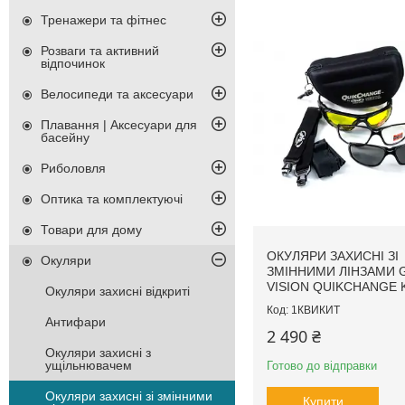
Тренажери та фітнес
Розваги та активний
відпочинок
Велосипеди та аксесуари
Плавання | Аксесуари для
басейну
Риболовля
Оптика та комплектуючі
Товари для дому
ОКУЛЯРИ ЗАХИСНІ ЗІ
Окуляри
ЗМІННИМИ ЛІНЗАМИ 
VISION QUIKCHANGE 
Окуляри захисні відкриті
1КВИКИТ
Антифари
2 490 ₴
Окуляри захисні з
ущільнювачем
Готово до відправки
Окуляри захисні зі змінними
Купити