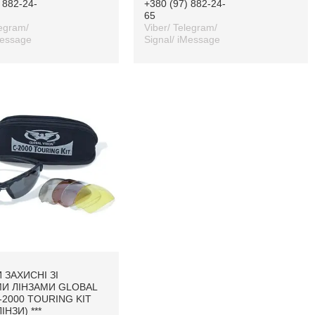
 882-24-
+380 (97) 882-24-
65
legram/
Viber/ Telegram/
Message
Signal/ iMessage
 ЗАХИСНІ ЗІ
И ЛІНЗАМИ GLOBAL
-2000 TOURING KIT
ІНЗИ) ***