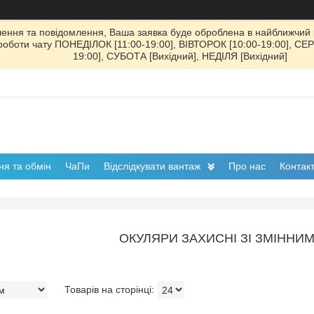
ення та повідомлення, Ваша заявка буде оброблена в найближчий р
к роботи чату ПОНЕДІЛОК [11:00-19:00], ВІВТОРОК [10:00-19:00], СЕ
19:00], СУБОТА [Вихідний], НЕДІЛЯ [Вихідний]
я та обмін
ЧаПи
Відслідкувати вантаж
Про нас
Контак
ОКУЛЯРИ ЗАХИСНІ ЗІ ЗМІННИ