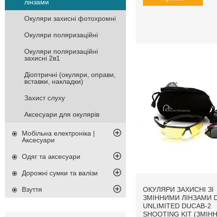
лінзами
Окуляри захисні фотохромні
Окуляри поляризаційні
Окуляри поляризаційні
захисні 2в1
Діоптричні (окуляри, оправи,
вставки, накладки)
Захист слуху
Аксесуари для окулярів
Мобільна електроніка |
Аксесуари
Одяг та аксесуари
Дорожні сумки та валізи
ОКУЛЯРИ ЗАХИСНІ ЗІ
Взуття
ЗМІННИМИ ЛІНЗАМИ 
UNLIMITED DUCAB-2
SHOOTING KIT (ЗМІННІ