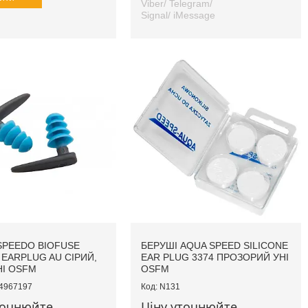
Viber/ Telegram/
Signal/ iMessage
SPEEDO BIOFUSE
БЕРУШІ AQUA SPEED SILICONE
 EARPLUG AU СІРИЙ,
EAR PLUG 3374 ПРОЗОРИЙ УНІ
НІ OSFM
OSFM
4967197
N131
точнюйте
Ціну уточнюйте