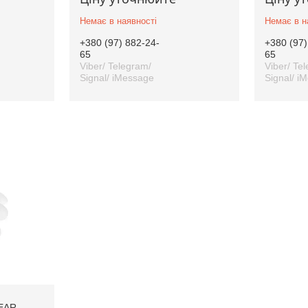
Немає в наявності
Немає в н
+380 (97) 882-24-
+380 (97)
65
65
Viber/ Telegram/
Viber/ Te
Signal/ iMessage
Signal/ i
EAR