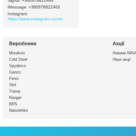
Signal
+380978822465
iMessage
+380978822465
Instagram
https://www.instagram.com/navamarket.com.ua/
Виробники
Акції
Morakniv
Новини NA
Cold Steel
Наші акції
Spyderco
Ganzo
Fenix
Skif
Tramp
Ranger
BRS
Naturehike