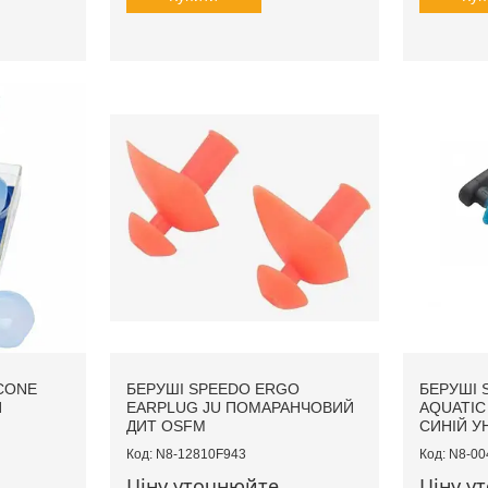
CONE
БЕРУШІ SPEEDO ERGO
БЕРУШІ 
Й
EARPLUG JU ПОМАРАНЧОВИЙ
AQUATIC
ДИТ OSFM
СИНІЙ У
N8-12810F943
N8-00
Ціну уточнюйте
Ціну у