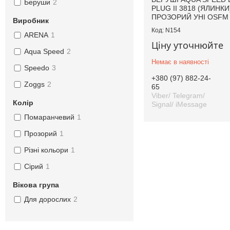
Беруши
2
PLUG II 3818 (ЯЛИНКИ
ПРОЗОРИЙ УНІ OSFM
Виробник
N154
ARENA
1
Ціну уточнюйте
Aqua Speed
2
Немає в наявності
Speedo
3
+380 (97) 882-24-
Zoggs
2
65
Viber/ Telegram/
Колір
Signal/ iMessage
Помаранчевий
1
Прозорий
1
Різні кольори
1
Сірий
1
Вікова група
Для дорослих
2