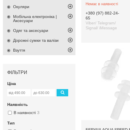
Немає в наявності
Окуляри
+380 (97) 882-24-
Мобільна електроніка |
65
Аксесуари
Viber/ Telegram/
Signal/ iMessage
Одяг та аксесуари
Дорожні сумки та валізи
Взуття
ФІЛЬТРИ
Ціна
Наявність
В наявності
3
Тип
БЕРУШІ AQUA SPEED 