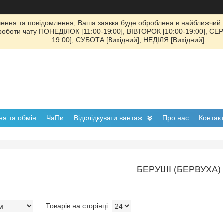
ення та повідомлення, Ваша заявка буде оброблена в найближчий р
к роботи чату ПОНЕДІЛОК [11:00-19:00], ВІВТОРОК [10:00-19:00], СЕ
19:00], СУБОТА [Вихідний], НЕДІЛЯ [Вихідний]
я та обмін
ЧаПи
Відслідкувати вантаж
Про нас
Контак
БЕРУШІ (БЕРВУХА)