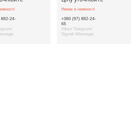
аявності
Немає в наявності
 882-24-
+380 (97) 882-24-
65
legram/
Viber/ Telegram/
Message
Signal/ iMessage