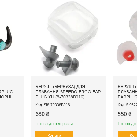
БЕРУШІ (БЕРВУХА) ДЛЯ
БЕРУШІ 
RPLUG
ПЛАВАННЯ SPEEDO ERGO EAR
ПЛАВАНН
ЧОРНІ
PLUG XU (8-70338B916)
EARPLUG 
SI8-70338B916
SI952
630 ₴
550 ₴
Готово до відправки
Готово до
Купити
Куп