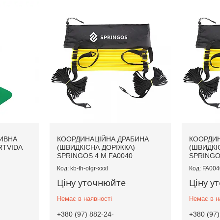
ИВНА
КООРДИНАЦІЙНА ДРАБИНА
КООРДИН
RTVIDA
(ШВИДКІСНА ДОРІЖКА)
(ШВИДКІ
SPRINGOS 4 М FA0040
SPRINGOS
kb-th-olgr-xxxl
FA004
Ціну уточнюйте
Ціну у
Немає в наявності
Немає в н
+380 (97) 882-24-
+380 (97)