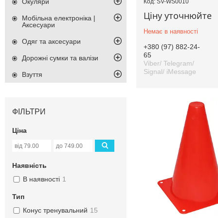
Окуляри
SV-WS0010
Ціну уточнюйте
Мобільна електроніка |
Аксесуари
Немає в наявності
Одяг та аксесуари
+380 (97) 882-24-
65
Дорожні сумки та валізи
Viber/ Telegram/
Signal/ iMessage
Взуття
ФІЛЬТРИ
Ціна
Наявність
В наявності
1
Тип
Конус тренувальний
15