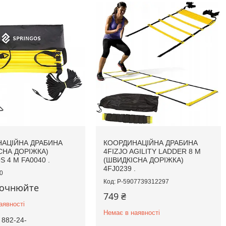
АЦІЙНА ДРАБИНА
КООРДИНАЦІЙНА ДРАБИНА
СНА ДОРІЖКА)
4FIZJO AGILITY LADDER 8 М
 4 М FA0040 .
(ШВИДКІСНА ДОРІЖКА)
4FJ0239 .
0
P-5907739312297
точнюйте
749 ₴
аявності
Немає в наявності
 882-24-