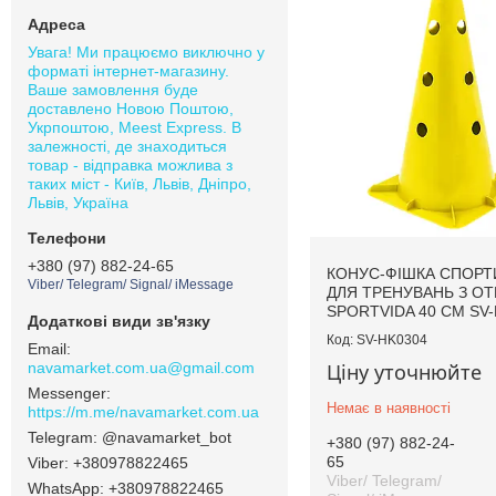
Увага! Ми працюємо виключно у
форматі інтернет-магазину.
Ваше замовлення буде
доставлено Новою Поштою,
Укрпоштою, Meest Express. В
залежності, де знаходиться
товар - відправка можлива з
таких міст - Київ, Львів, Дніпро,
Львів, Україна
+380 (97) 882-24-65
КОНУС-ФІШКА СПОРТ
Viber/ Telegram/ Signal/ iMessage
ДЛЯ ТРЕНУВАНЬ З О
SPORTVIDA 40 СМ SV-
SV-HK0304
navamarket.com.ua@gmail.com
Ціну уточнюйте
Немає в наявності
https://m.me/navamarket.com.ua
@navamarket_bot
+380 (97) 882-24-
65
+380978822465
Viber/ Telegram/
+380978822465