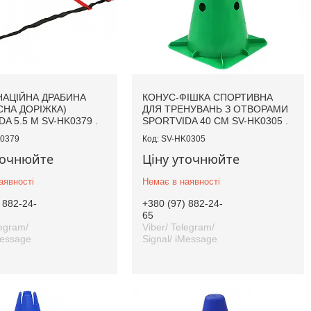
АЦІЙНА ДРАБИНА
КОНУС-ФІШКА СПОРТИВНА
СНА ДОРІЖКА)
ДЛЯ ТРЕНУВАНЬ З ОТВОРАМИ
A 5.5 М SV-HK0379 .
SPORTVIDA 40 СМ SV-HK0305 .
0379
SV-HK0305
точнюйте
Ціну уточнюйте
аявності
Немає в наявності
 882-24-
+380 (97) 882-24-
65
legram/
Viber/ Telegram/
Message
Signal/ iMessage