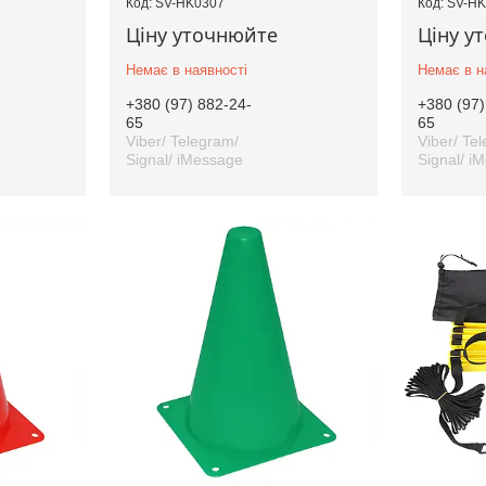
SV-HK0307
SV-HK
Ціну уточнюйте
Ціну у
Немає в наявності
Немає в н
+380 (97) 882-24-
+380 (97)
65
65
Viber/ Telegram/
Viber/ Te
Signal/ iMessage
Signal/ i