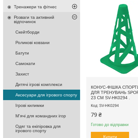
Тренажери та фітнес
Розваги та активний
відпочинок
Скейтборди
Роликові ковзани
Батути
Самокати
Захист
Дитячі ігрові комплекси
КОНУС-ФІШКА СПОРТ
ДЛЯ ТРЕНУВАНЬ SPO
Аксесуари для ігрового спорту
23 СМ SV-HK0294 .
Ігрові килимки
SV-HK0294
79 ₴
М'ячі для командних ігор
Готово до відправки
Одяг та екіпіровка для
ігрового спорту
Купити