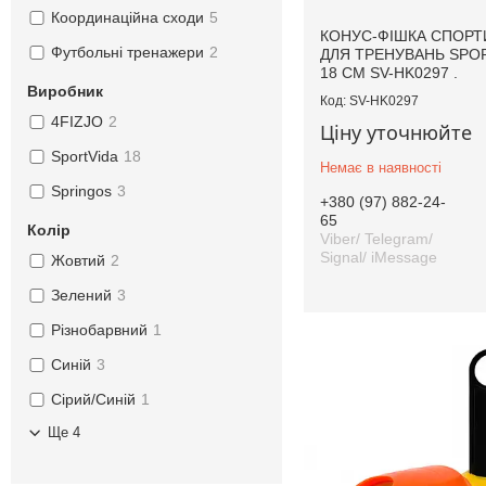
Координаційна сходи
5
КОНУС-ФІШКА СПОРТ
Футбольні тренажери
2
ДЛЯ ТРЕНУВАНЬ SPO
18 СМ SV-HK0297 .
Виробник
SV-HK0297
4FIZJO
2
Ціну уточнюйте
SportVida
18
Немає в наявності
Springos
3
+380 (97) 882-24-
65
Колір
Viber/ Telegram/
Signal/ iMessage
Жовтий
2
Зелений
3
Різнобарвний
1
Синій
3
Сірий/Синій
1
Ще 4