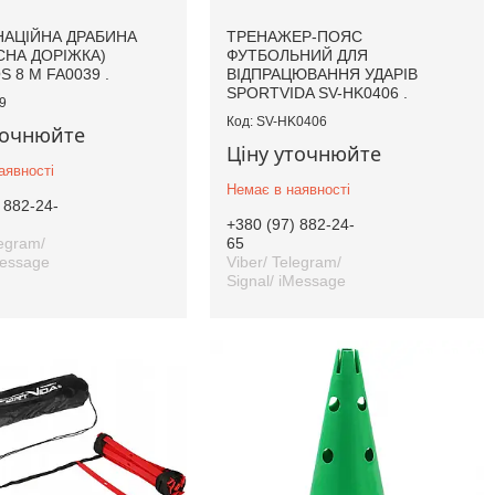
АЦІЙНА ДРАБИНА
ТРЕНАЖЕР-ПОЯС
СНА ДОРІЖКА)
ФУТБОЛЬНИЙ ДЛЯ
 8 М FA0039 .
ВІДПРАЦЮВАННЯ УДАРІВ
SPORTVIDA SV-HK0406 .
9
SV-HK0406
точнюйте
Ціну уточнюйте
аявності
Немає в наявності
 882-24-
+380 (97) 882-24-
legram/
65
Message
Viber/ Telegram/
Signal/ iMessage