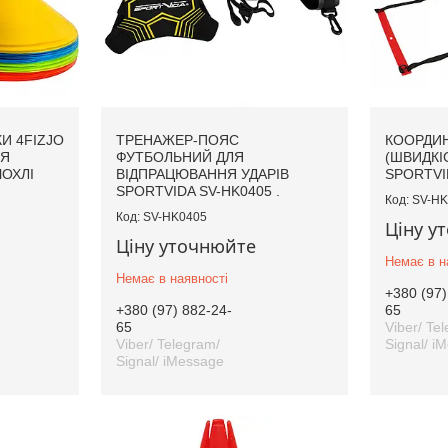
И 4FIZJO
ТРЕНАЖЕР-ПОЯС
КООРДИН
ЛЯ
ФУТБОЛЬНИЙ ДЛЯ
(ШВИДКІ
ЧОХЛІ
ВІДПРАЦЮВАННЯ УДАРІВ
SPORTVID
SPORTVIDA SV-HK0405 .
SV-HK
SV-HK0405
Ціну у
Ціну уточнюйте
Немає в н
Немає в наявності
+380 (97)
+380 (97) 882-24-
65
65
Viber/ Te
Viber/ Telegram/
Signal/ i
Signal/ iMessage