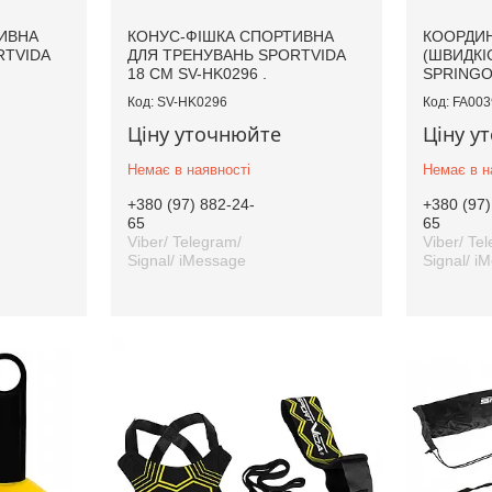
ИВНА
КОНУС-ФІШКА СПОРТИВНА
КООРДИН
RTVIDA
ДЛЯ ТРЕНУВАНЬ SPORTVIDA
(ШВИДКІ
18 СМ SV-HK0296 .
SPRINGOS
SV-HK0296
FA003
Ціну уточнюйте
Ціну у
Немає в наявності
Немає в н
+380 (97) 882-24-
+380 (97)
65
65
Viber/ Telegram/
Viber/ Te
Signal/ iMessage
Signal/ i