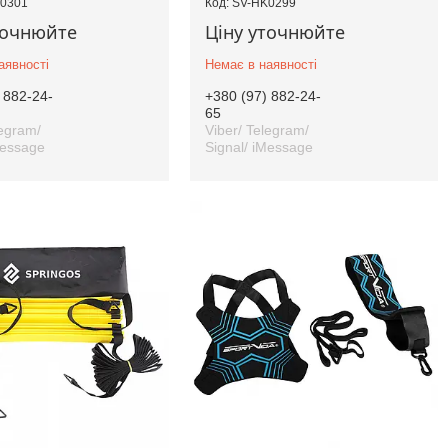
0301
SV-HK0299
точнюйте
Ціну уточнюйте
аявності
Немає в наявності
 882-24-
+380 (97) 882-24-
65
legram/
Viber/ Telegram/
Message
Signal/ iMessage