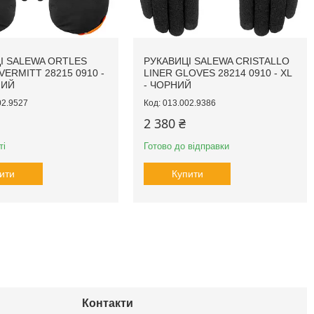
І SALEWA ORTLES
РУКАВИЦІ SALEWA CRISTALLO
VERMITT 28215 0910 -
LINER GLOVES 28214 0910 - XL
НИЙ
- ЧОРНИЙ
02.9527
013.002.9386
2 380 ₴
ті
Готово до відправки
ити
Купити
Контакти