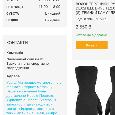
10:00
18:00
ЧЕТВЕР
ВОДОНЕПРОНИКНІ РУ
11:00
18:00
ПʼЯТНИЦЯ
DEXSHELL DRYLITE2.
(S) ТЕМНИЙ КАМУФЛ
Вихідний
СУБОТА
DG9946RTC2.0S
Вихідний
НЕДІЛЯ
2 550 ₴
Готово до відправки
КОНТАКТИ
Купити
Navamarket.com.ua ©
Туристичне та спортивне
спорядження
Увага! Ми працюємо виключно у
форматі інтернет-магазину.
Ваше замовлення буде
доставлено Новою Поштою,
Укрпоштою, Meest Express. В
залежності, де знаходиться
товар - відправка можлива з
таких міст - Київ, Львів, Дніпро,