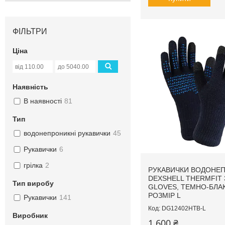
ФІЛЬТРИ
Ціна
Наявність
В наявності
81
Тип
водонепроникні рукавички
45
Рукавички
6
грілка
2
РУКАВИЧКИ ВОДОНЕП
DEXSHELL THERMFIT 
Тип виробу
GLOVES, ТЕМНО-БЛАК
РОЗМІР L
Рукавички
141
DG12402HTB-L
Виробник
1 600 ₴