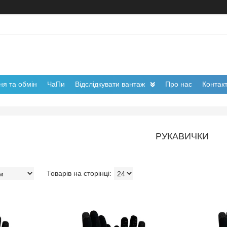
я та обмін
ЧаПи
Відслідкувати вантаж
Про нас
Контак
РУКАВИЧКИ