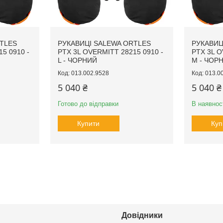
TLES
РУКАВИЦІ SALEWA ORTLES
РУКАВИЦ
5 0910 -
PTX 3L OVERMITT 28215 0910 -
PTX 3L O
L - ЧОРНИЙ
M - ЧОР
013.002.9528
013.0
5 040 ₴
5 040 ₴
Готово до відправки
В наявнос
Купити
Куп
Довідники