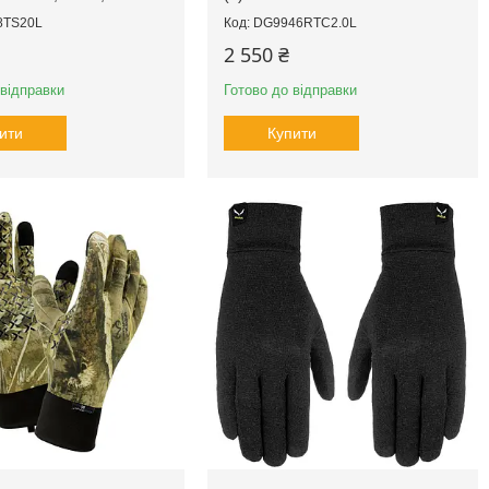
8TS20L
DG9946RTC2.0L
2 550 ₴
 відправки
Готово до відправки
ити
Купити