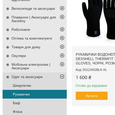
Велосипеди та аксесуари
Плавання | Аксесуари для
басейну
Риболовля
Оптика та комплектуючі
Товари для дому
РУКАВИЧКИ ВОДОНЕП
Окуляри
DEXSHELL THERMFIT 
GLOVES, ЧОРНІ, РОЗМ
Мобільна електроніка |
Аксесуари
DG12402BLK-XL
1 600 ₴
Одяг та аксесуари
Шкарпетки
Готово до відправки
Рукавички
Купити
Баф
Фліси