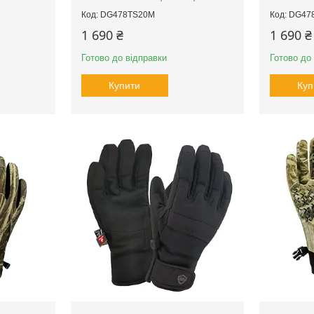
DG478TS20M
DG47
1 690 ₴
1 690 ₴
Готово до відправки
Готово до
Купити
Куп