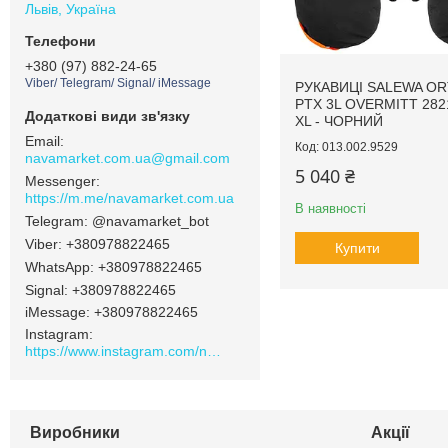
Львів, Україна
+380 (97) 882-24-65
Viber/ Telegram/ Signal/ iMessage
РУКАВИЦІ SALEWA OR
PTX 3L OVERMITT 2821
XL - ЧОРНИЙ
013.002.9529
navamarket.com.ua@gmail.com
5 040 ₴
https://m.me/navamarket.com.ua
В наявності
@navamarket_bot
+380978822465
Купити
+380978822465
Signal
+380978822465
iMessage
+380978822465
Instagram
https://www.instagram.com/navamarket.com.ua/
Виробники
Акції