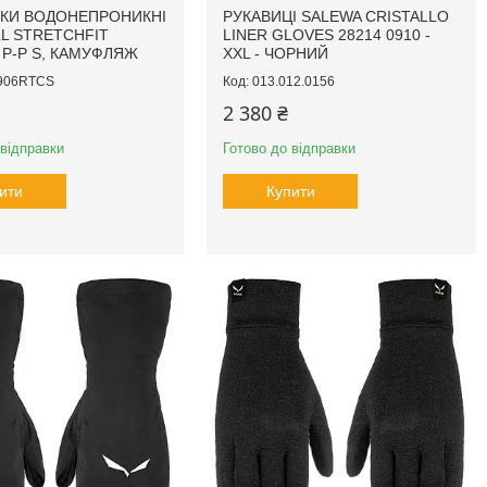
КИ ВОДОНЕПРОНИКНІ
РУКАВИЦІ SALEWA CRISTALLO
L STRETCHFIT
LINER GLOVES 28214 0910 -
 P-P S, КАМУФЛЯЖ
XXL - ЧОРНИЙ
906RTCS
013.012.0156
2 380 ₴
 відправки
Готово до відправки
ити
Купити