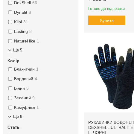
DexShell
66
Готово до відправки
Dynafit
8
Купити
Kilpi
31
Lasting
8
NatureHike
1
Ще 5
Колір
Блакитний
1
Бордовий
4
Білий
5
Зелений
9
Камуфляж
1
Ще 8
РУКАВИЧКИ ВОДОНЕП
Стать
DEXSHELL ULTRALITE 2
L, ЧОРНІ