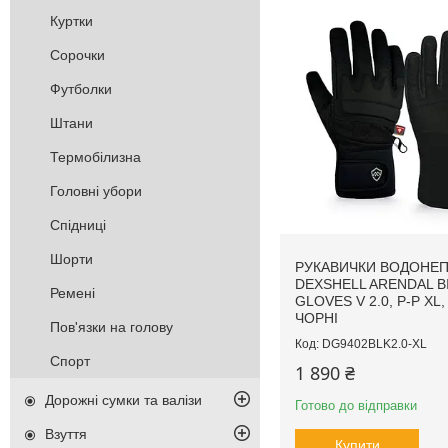
Куртки
Сорочки
Футболки
Штани
Термобілизна
Головні убори
Спідниці
Шорти
РУКАВИЧКИ ВОДОНЕП
DEXSHELL ARENDAL B
Ремені
GLOVES V 2.0, P-P XL
ЧОРНІ
Пов'язки на голову
DG9402BLK2.0-XL
Спорт
1 890 ₴
Дорожні сумки та валізи
Готово до відправки
Взуття
Купити