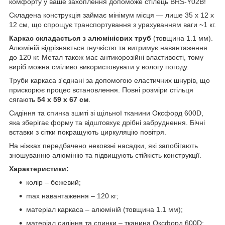
комфорту у ваше захоплення допоможе стілець BRS-Y02B!
Складена конструкція займає мінімум місця — лише 35 х 12 х
12 см, що спрощує транспортування з урахуванням ваги ~1 кг.
Каркас складається з алюмінієвих труб
(товщина 1.1 мм).
Алюміній відрізняється гнучкістю та витримує навантаження
до 120 кг. Метал також має антикорозійні властивості, тому
виріб можна сміливо використовувати у вологу погоду.
Труби каркаса з'єднані за допомогою еластичних шнурів, що
прискорює процес встановлення. Повні розміри стільця
сягають
54 х 59 х 67 см
.
Сидіння та спинка зшиті зі щільної тканини Оксфорд 600D,
яка зберігає форму та відштовхує дрібні забруднення. Бічні
вставки з сітки покращують циркуляцію повітря.
На ніжках передбачено нековзні насадки, які запобігають
зношуванню алюмінію та підвищують стійкість конструкції.
Характеристики:
колір – бежевий;
max навантаження – 120 кг;
матеріал каркаса – алюміній (товщина 1.1 мм);
матеріал сидіння та спинки – тканина Оксфорд 600D;