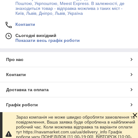
Поштою, Укрпоштою, Meest Express. В залежності, де
знаходиться товар - відправка можлива з таких міст -
Київ, Львів, Дніпро, Львів, Україна
Контакти
Сьогодні вихідний
Показати весь графік роботи
Про нас
Контакти
Доставка та оплата
Графік роботи
Зараз компанія не може швидко обробляти замовлення та
Повна версія сайту
повідомлення, Ваша заявка буде оброблена в найближчий
робочий час. Коли можлива відправка та варіанти оплати
тут https://navamarket.com.ua/ua/delivery_info Графік
Сайт створено на маркетплейсі
Prom.ua
роботи чату ПОНЕДІЛОК [11:00-19:00], ВІВТОРОК [10:00-