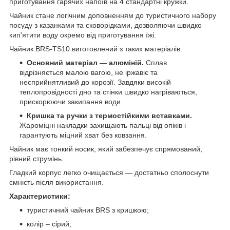
приготування гарячих напоїв на 4 стандартні кружки.
Чайник стане логічним доповненням до туристичного набору
посуду з казанками та сковорідками, дозволяючи швидко
кип'ятити воду окремо від приготування їжі.
Чайник BRS-TS10 виготовлений з таких матеріалів:
Основний матеріал — алюміній.
Сплав
відрізняється малою вагою, не іржавіє та
несприйнятливий до корозії. Завдяки високій
теплопровідності дно та стінки швидко нагріваються,
прискорюючи закипання води.
Кришка та ручки з термостійкими вставками.
Жароміцні накладки захищають пальці від опіків і
гарантують міцний хват без ковзання.
Чайник має тонкий носик, який забезпечує спрямований,
рівний струмінь.
Гладкий корпус легко очищається — достатньо сполоснути
ємність після використання.
Характеристики:
туристичний чайник BRS з кришкою;
колір – сірий;