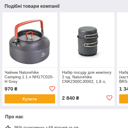
Подібні товари компанії
Чайник Naturehike
Набір посуду для кемпінгу
Набі
Camping 1.1 л NH17C020-
2 од. Naturehike
(кас
H Grey
CNK2300CJ0002, 1,8 л,
BRS-
алюміній
алюм
970
1 3
₴
2 840
₴
Купити
Про нас
96% позитивних з 68 відгуків за рік