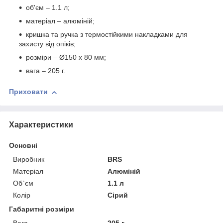
об'єм – 1.1 л;
матеріал – алюміній;
кришка та ручка з термостійкими накладками для
захисту від опіків;
розміри – Ø150 х 80 мм;
вага – 205 г.
Приховати
Характеристики
Основні
Виробник
BRS
Матеріал
Алюміній
Об`єм
1.1 л
Колір
Сірий
Габаритні розміри
Вага
205 г