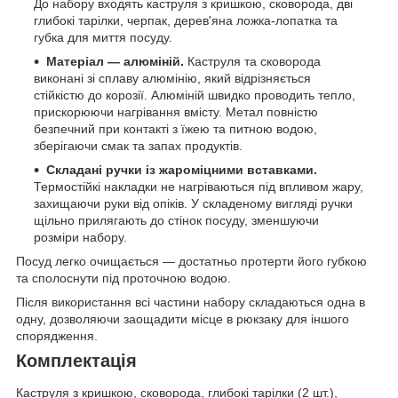
До набору входять каструля з кришкою, сковорода, дві
глибокі тарілки, черпак, дерев'яна ложка-лопатка та
губка для миття посуду.
Матеріал — алюміній.
Каструля та сковорода
виконані зі сплаву алюмінію, який відрізняється
стійкістю до корозії. Алюміній швидко проводить тепло,
прискорюючи нагрівання вмісту. Метал повністю
безпечний при контакті з їжею та питною водою,
зберігаючи смак та запах продуктів.
Складані ручки із жароміцними вставками.
Термостійкі накладки не нагріваються під впливом жару,
захищаючи руки від опіків. У складеному вигляді ручки
щільно прилягають до стінок посуду, зменшуючи
розміри набору.
Посуд легко очищається — достатньо протерти його губкою
та сполоснути під проточною водою.
Після використання всі частини набору складаються одна в
одну, дозволяючи заощадити місце в рюкзаку для іншого
спорядження.
Комплектація
Каструля з кришкою, сковорода, глибокі тарілки (2 шт.),