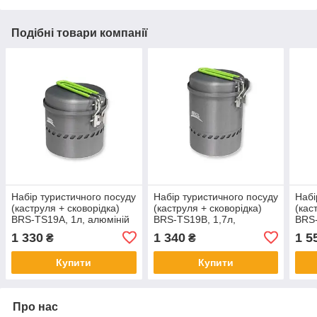
Подібні товари компанії
Набір туристичного посуду
Набір туристичного посуду
Набі
(каструля + сковорідка)
(каструля + сковорідка)
(кас
BRS-TS19A, 1л, алюміній
BRS-TS19B, 1,7л,
BRS-
алюміній
алюм
1 330
1 340
1 5
₴
₴
Купити
Купити
Про нас