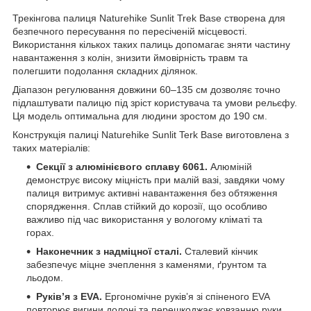
Трекінгова палиця Naturehike Sunlit Trek Base створена для
безпечного пересування по пересіченій місцевості.
Використання кількох таких палиць допомагає зняти частину
навантаження з колін, знизити ймовірність травм та
полегшити подолання складних ділянок.
Діапазон регулювання довжини 60–135 см дозволяє точно
підлаштувати палицю під зріст користувача та умови рельєфу.
Ця модель оптимальна для людини зростом до 190 см.
Конструкція палиці Naturehike Sunlit Terk Base виготовлена з
таких матеріалів:
Секції з алюмінієвого сплаву 6061.
Алюміній
демонструє високу міцність при малій вазі, завдяки чому
палиця витримує активні навантаження без обтяження
спорядження. Сплав стійкий до корозії, що особливо
важливо під час використання у вологому кліматі та
горах.
Наконечник з надміцної сталі.
Сталевий кінчик
забезпечує міцне зчеплення з каменями, ґрунтом та
льодом.
Руківʼя з EVA.
Ергономічне руківʼя зі спіненого EVA
повторює вигини долоні та перешкоджає ковзанню руки