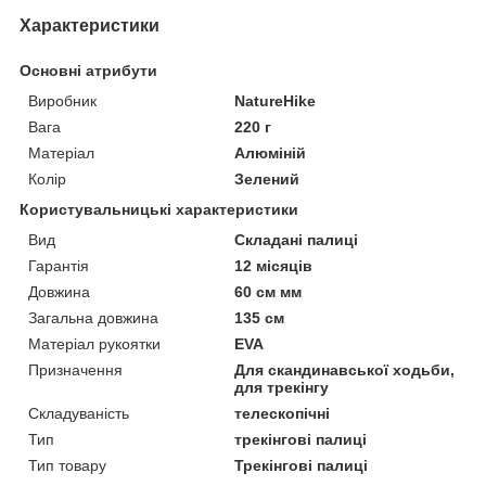
Характеристики
Основні атрибути
Виробник
NatureHike
Вага
220 г
Матеріал
Алюміній
Колір
Зелений
Користувальницькі характеристики
Вид
Складані палиці
Гарантія
12 місяців
Довжина
60 см мм
Загальна довжина
135 см
Матеріал рукоятки
EVA
Призначення
Для скандинавської ходьби,
для трекінгу
Складуваність
телескопічні
Тип
трекінгові палиці
Тип товару
Трекінгові палиці