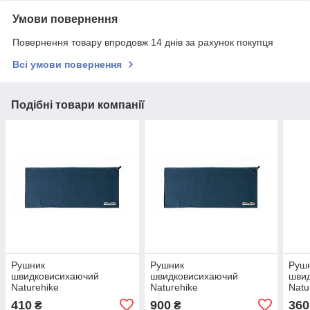
Умови повернення
Повернення товару впродовж 14 днів за рахунок покупця
Всі умови повернення
Подібні товари компанії
Рушник
Рушник
Руш
швидковисихаючий
швидковисихаючий
шви
Naturehike
Naturehike
Natu
CNK2300SS010, 90*38,
CNK2300SS010, 156*80,
CNK2
410
900
360
₴
₴
темно-синій
темно-синій
темн