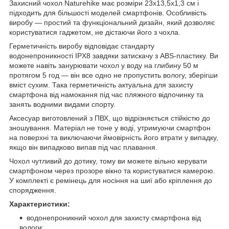
Захисний чохол Naturehike має розміри 23х13,5х1,3 см і
підходить для більшості моделей смартфонів. Особливість
виробу — простий та функціональний дизайн, який дозволяє
користуватися гаджетом, не дістаючи його з чохла.
Герметичність виробу відповідає стандарту
водонепроникності IPX8 завдяки затискачу з ABS-пластику. Ви
можете навіть занурювати чохол у воду на глибину 50 м
протягом 5 год — він все одно не пропустить вологу, зберігши
вміст сухим. Така герметичність актуальна для захисту
смартфона від намокання під час пляжного відпочинку та
занять водними видами спорту.
Аксесуар виготовлений з ПВХ, що відрізняється стійкістю до
зношування. Матеріал не тоне у воді, утримуючи смартфон
на поверхні та виключаючи ймовірність його втрати у випадку,
якщо він випадково випав під час плавання.
Чохол чутливий до дотику, тому ви можете вільно керувати
смартфоном через прозоре вікно та користуватися камерою.
У комплекті є ремінець для носіння на шиї або кріплення до
спорядження.
Характеристики:
водонепроникний чохол для захисту смартфона від
вологи;