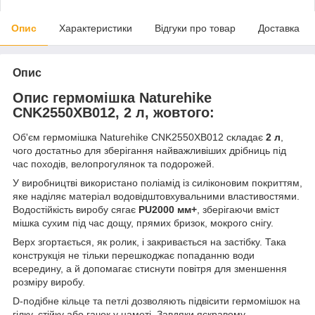
Опис
Характеристики
Відгуки про товар
Доставка
Опис
Опис гермомішка Naturehike
CNK2550XB012, 2 л, жовтого:
Об'єм гермомішка Naturehike CNK2550XB012 складає
2 л
,
чого достатньо для зберігання найважливіших дрібниць під
час походів, велопрогулянок та подорожей.
У виробництві використано поліамід із силіконовим покриттям,
яке наділяє матеріал водовідштовхувальними властивостями.
Водостійкість виробу сягає
PU2000 мм+
, зберігаючи вміст
мішка сухим під час дощу, прямих бризок, мокрого снігу.
Верх згортається, як ролик, і закривається на застібку. Така
конструкція не тільки перешкоджає попаданню води
всередину, а й допомагає стиснути повітря для зменшення
розміру виробу.
D-подібне кільце та петлі дозволяють підвісити гермомішок на
гілку, стійку або гачок у наметі. Завдяки яскравому