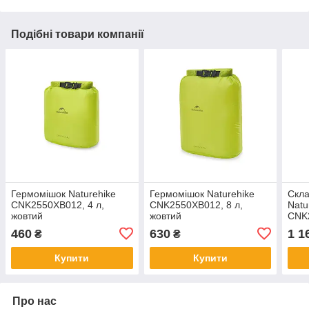
Подібні товари компанії
Гермомішок Naturehike
Гермомішок Naturehike
Скла
CNK2550XB012, 4 л,
CNK2550XB012, 8 л,
Natu
жовтий
жовтий
CNK2
беже
460
630
1 1
₴
₴
Купити
Купити
Про нас