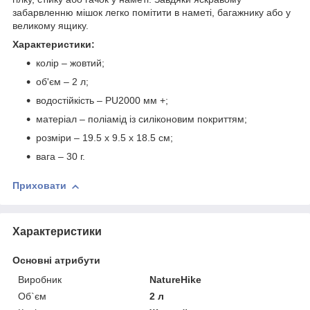
забарвленню мішок легко помітити в наметі, багажнику або у
великому ящику.
Характеристики:
колір – жовтий;
об'єм – 2 л;
водостійкість – PU2000 мм +;
матеріал – поліамід із силіконовим покриттям;
розміри – 19.5 х 9.5 х 18.5 см;
вага – 30 г.
Приховати
Характеристики
Основні атрибути
Виробник
NatureHike
Об`єм
2 л