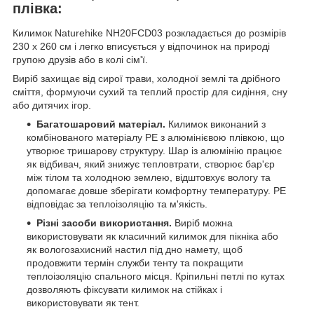
плівка:
Килимок Naturehike NH20FCD03 розкладається до розмірів
230 х 260 см і легко вписується у відпочинок на природі
групою друзів або в колі сім'ї.
Виріб захищає від сирої трави, холодної землі та дрібного
сміття, формуючи сухий та теплий простір для сидіння, сну
або дитячих ігор.
Багатошаровий матеріал.
Килимок виконаний з
комбінованого матеріалу PE з алюмінієвою плівкою, що
утворює тришарову структуру. Шар із алюмінію працює
як відбивач, який знижує тепловтрати, створює бар'єр
між тілом та холодною землею, відштовхує вологу та
допомагає довше зберігати комфортну температуру. PE
відповідає за теплоізоляцію та м'якість.
Різні засоби використання.
Виріб можна
використовувати як класичний килимок для пікніка або
як вологозахисний настил під дно намету, щоб
продовжити термін служби тенту та покращити
теплоізоляцію спального місця. Кріпильні петлі по кутах
дозволяють фіксувати килимок на стійках і
використовувати як тент.