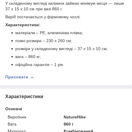
У складеному вигляді килимок займає мінімум місця — лише
37 х 15 х 10 см при вазі 860 г.
Виріб постачається у фірмовому чохлі.
Характеристики:
матеріали – PE, алюмінієва плівка;
повні розміри – 230 х 260 см;
розміри у складеному вигляді – 37 х 15 х 10 см;
вага – 860 кг;
офіційна гарантія – 1 рік.
Приховати
Характеристики
Основні
Виробник
NatureHike
Вага
860 г
Матеріал
Комбінований