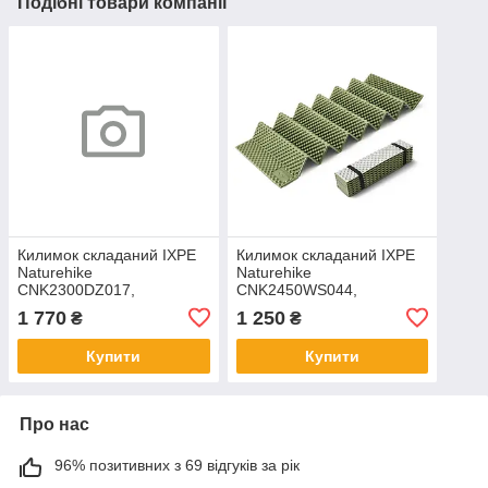
Подібні товари компанії
Килимок складаний IXPE
Килимок складаний IXPE
Naturehike
Naturehike
CNK2300DZ017,
CNK2450WS044,
алюмінієва плівка,
алюмінієва плівка,
1 770
1 250
₴
₴
200x65х2 см, темно-
195x60х1,8 см, оливковий
блакитний
зелений
Купити
Купити
Про нас
96% позитивних з 69 відгуків за рік