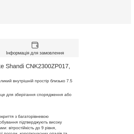
Інформація для замовлення
ike Shandi CNK2300ZP017,
ликий внутрішній простір близько 7.5
сце для зберігання спорядження або
окриття з багаторівневою
обування підтверджують високу
и: вітростійкість до 9 рівня,
ї погоди, короткочасних опадів та