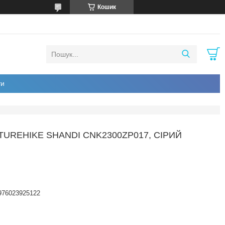
Кошик
ти
UREHIKE SHANDI CNK2300ZP017, СІРИЙ
976023925122