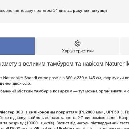
овернення товару протягом 14 днів
за рахунок покупця
Характеристики
намету з великим тамбуром та навісом Natureh
 Naturehike Shandi сягає розмірів 360 х 230 х 145 см, формуючи ве
щення двох осіб.
едбачений
місткий тамбур з козирком
— тут можна організувати мі
оліестер 30D із силіконовим покриттям (PU2000 мм+, UPF50+).
П
кою підвищує стійкість до намокання та УФ-випромінювання. Випр
я та розриву (10000+ циклів). Захист від негоди підтверджений тестам
ту PU2000 мм та УФ-стійкість UPF50+ гарантують захист від складно