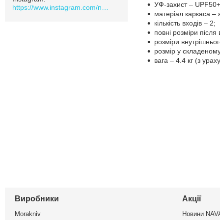
УФ-захист – UPF50+
https://www.instagram.com/navamarket.com.ua/
матеріал каркаса – 
кількість входів – 2;
повні розміри після
розміри внутрішньог
розмір у складеному 
вага – 4.4 кг (з ура
Виробники
Акції
Morakniv
Новини NA