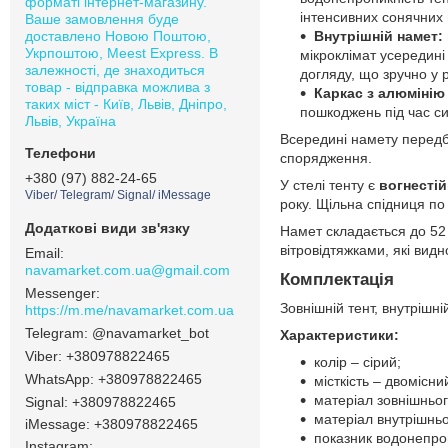
форматі інтернет-магазину.
інтенсивних сонячних 
Ваше замовлення буде
доставлено Новою Поштою,
Внутрішній намет: 
Укрпоштою, Meest Express. В
мікроклімат усередині
залежності, де знаходиться
догляду, що зручно у р
товар - відправка можлива з
Каркас з алюмінію 
таких міст - Київ, Львів, Дніпро,
пошкоджень під час си
Львів, Україна
Всередині намету передба
спорядження.
+380 (97) 882-24-65
У стелі тенту є
вогнестій
Viber/ Telegram/ Signal/ iMessage
року. Щільна спідниця по
Намет складається до 52 
вітровідтяжками, які видн
navamarket.com.ua@gmail.com
Комплектація
Зовнішній тент, внутрішні
https://m.me/navamarket.com.ua
@navamarket_bot
Характеристики:
+380978822465
колір – сірий;
+380978822465
місткість – двомісни
матеріал зовнішньог
Signal
+380978822465
матеріал внутрішньо
iMessage
+380978822465
показник водонепро
Instagram