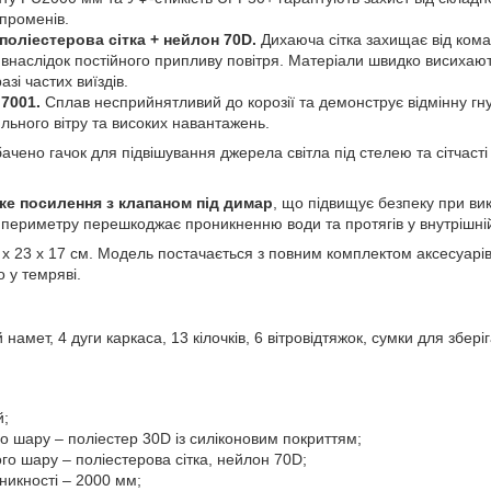
променів.
поліестерова сітка + нейлон 70D.
Дихаюча сітка захищає від ком
 внаслідок постійного припливу повітря. Матеріали швидко висихаю
азі частих виїздів.
7001.
Сплав несприйнятливий до корозії та демонструє відмінну гну
льного вітру та високих навантажень.
чено гачок для підвішування джерела світла під стелею та сітчасті
ке посилення з клапаном під димар
, що підвищує безпеку при вик
 периметру перешкоджає проникненню води та протягів у внутрішній
х 23 х 17 см. Модель постачається з повним комплектом аксесуарів
о у темряві.
й намет, 4 дуги каркаса, 13 кілочків, 6 вітровідтяжок, сумки для збе
й;
о шару – поліестер 30D із силіконовим покриттям;
го шару – поліестерова сітка, нейлон 70D;
никності – 2000 мм;