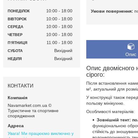
10:00
18:00
п
ПОНЕДІЛОК
10:00
18:00
ВІВТОРОК
10:00
18:00
СЕРЕДА
10:00
18:00
ЧЕТВЕР
11:00
18:00
ПʼЯТНИЦЯ
Вихідний
СУБОТА
Опис
Вихідний
НЕДІЛЯ
Опис двомісного 
сірого:
Після встановлення намет
КОНТАКТИ
м², актуальний для розмі
У конструкції також пер
польову мінікухню.
Navamarket.com.ua ©
Туристичне та спортивне
Особливості матеріалів:
спорядження
Зовнішній тент: п
функціональною оброб
стійкість до зношуванн
Увага! Ми працюємо виключно у
водонепроникність тен