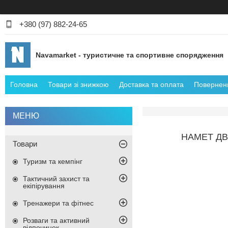
+380 (97) 882-24-65
Navamarket - туристичне та спортивне спорядження
Головна
Товари зі знижкою
Доставка та оплата
Поверненн
НАМЕТ ДВ
Товари
Туризм та кемпінг
Тактичний захист та
екіпірування
Тренажери та фітнес
Розваги та активний
відпочинок