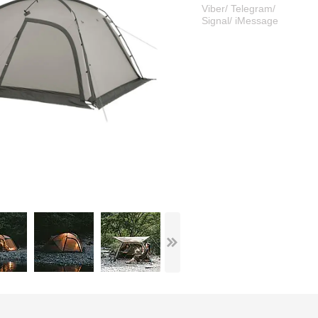
Viber/ Telegram/
Signal/ iMessage