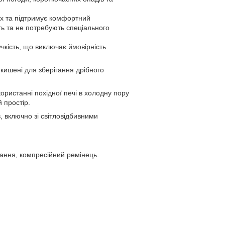
ах та підтримує комфортний
ть та не потребують спеціального
чкість, що виключає ймовірність
 кишені для зберігання дрібного
ористанні похідної печі в холодну пору
 простір.
, включно зі світловідбивними
рігання, компресійний ремінець.