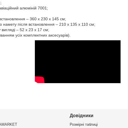
;
авіаційний алюміній 7001;
 встановлення – 360 х 230 х 145 см;
о намету після встановлення – 210 х 135 х 110 см;
вигляді – 52 х 23 х 17 см;
хуванням усіх комплектних аксесуарів).
Довідники
VAMARKET
Розмірні таблиці