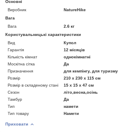
Основні
Виробник
NatureHike
Вага
Вага
2.6 кг
Користувальницькі характеристики
Вид
Купол
Гарантія
12 місяців
Кількість кімнат
однокімнатні
Москітна сітка
Да
Призначення
для кемпінгу, для туризму
Розмір
210 x 230 x 115 см
Розмір в складеному стані
15 x 15 x 47 см
Сезон
літо,весна,осінь
Тамбур
Да
Тип
намети
Тип товару
Намети
Приховати