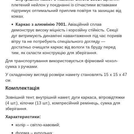
плетений нейлон у поєднанні із сітчастими вставками
підтримує оптимальний приплив повітря та захищає від
комах.
Каркас з алюмінію 7001.
Авіаційний сплав
демонструє високу міцність і корозійну стійкість. Секції
дуг витримують динамічні навантаження під час поривів
вітру та не потребують спеціального догляду —
достатньо очищати каркас від вологи та бруду перед
тим, як скласти конструкцію для зберігання.
Для транспортування використовується фірмовий чохол-
сумка з ручками.
У складеному вигляді розміри намету становлять 15 х 15 х 47
см.
Комплектація
Зовнішній тент, внутрішній намет, дуги каркаса, вітровідтяжки
(4 шт.), кілочки (13 шт.), компресійний ремінець, сумка для
зберігання.
Характеристики:
колір – світло-кавовий;
форма – купольна;