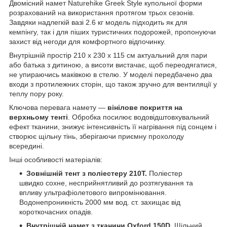
Двомісний намет Naturehike Greek Style купольної форми
розрахований на використання протягом трьох сезонів.
Завдяки надлегкій вазі 2.6 кг модель підходить як для
кемпінгу, так і для піших туристичних подорожей, пропонуючи
захист від негоди для комфортного відпочинку.
Внутрішній простір 210 х 230 х 115 см актуальний для пари
або батька з дитиною, а висоти вистачає, щоб переодягатися,
не упираючись маківкою в стелю. У моделі передбачено два
входи з протилежних сторін, що також зручно для вентиляції у
теплу пору року.
Ключова перевага намету —
вінілове покриття на
верхньому тенті
. Обробка посилює водовідштовхувальний
ефект тканини, знижує інтенсивність її нагрівання під сонцем і
створює щільну тінь, зберігаючи приємну прохолоду
всередині.
Інші особливості матеріалів:
Зовнішній тент з поліестеру 210T.
Поліестер
швидко сохне, несприйнятливий до розтягування та
впливу ультрафіолетового випромінювання.
Водонепроникність 2000 мм вод. ст. захищає від
короткочасних опадів.
Внутрішній намет з тканини Oxford 150D.
Щільний