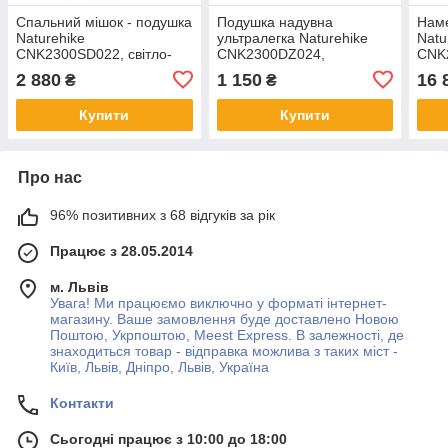
Спальний мішок - подушка
Подушка надувна
Наме
Naturehike
ультралегка Naturehike
Natu
CNK2300SD022, світло-
CNK2300DZ024,
CNK
сірий
стандартна
зел
2 880
1 150
16 
₴
₴
Купити
Купити
Про нас
96% позитивних з 68 відгуків за рік
Працює з 28.05.2014
м. Львів
Увага! Ми працюємо виключно у форматі інтернет-
магазину. Ваше замовлення буде доставлено Новою
Поштою, Укрпоштою, Meest Express. В залежності, де
знаходиться товар - відправка можлива з таких міст -
Київ, Львів, Дніпро, Львів, Україна
Контакти
Сьогодні працює з 10:00 до 18:00