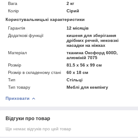
Вага
2 кг
Колір
Сірий
Користувальницькі характеристики
Гарантія
12 місяців
Додаткові функції
кишеня для зберігання
дрібних речей, нековзкі
насадки на ніжках
Матеріал
тканина Оксфорд 600D,
алюміній 7075
Розмір
81.5 х 56 х 99 см
Розмір в складеному стані
60 х 18 см
Тип
Стільці
Тип товару
Меблі для кемпінгу
Приховати
Відгуки про товар
Ще немає відгуків про цей товар