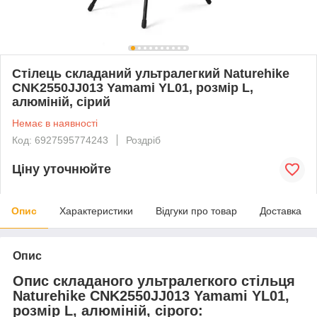
Стілець складаний ультралегкий Naturehike
CNK2550JJ013 Yamami YL01, розмір L,
алюміній, сірий
Немає в наявності
Код: 6927595774243
Роздріб
Ціну уточнюйте
Опис
Характеристики
Відгуки про товар
Доставка
Опис
Опис складаного ультралегкого стільця
Naturehike CNK2550JJ013 Yamami YL01,
розмір L, алюміній, сірого: