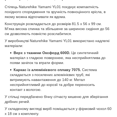
Стілець Naturehike Yamami YL01 поєднує компактність
похідного спорядження та зручність повноцінного крісла, в
якому можна відпочивати як вдома.
Конструкція розкладається до розмірів 81.5 х 56 х 99 см.
М'яка висока спинка та збільшене за шириною сидіння до 56
см дозволяють повністю розслабитися.
У виробництві Naturehike Yamami YL01 використано надлегкі
матеріали:
Верх з тканини Оксфорд 600D.
Це синтетичний
матеріал з гладкою поверхнею, яка несприйнятлива до
появи зачіпок та втрати форми.
Каркас із алюмінієвого сплаву 7075.
Система
складається з посилених алюмінієвих труб, які
витримують навантаження до 140 кг. Метал
несприйнятливий до корозії та добре переносить
контакт з вологою.
У стільці передбачено бічну сітчасту кишеню для зберігання
дрібних речей.
У складеному вигляді виріб поміщається у фірмовий чохол 60
х 18 см з комплекту.