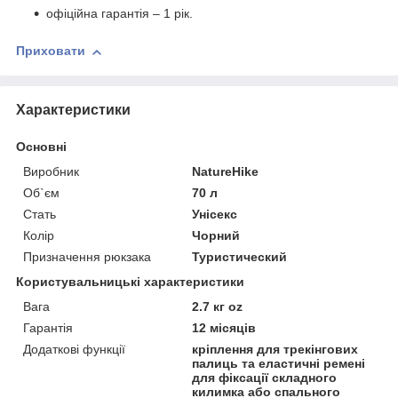
офіційна гарантія – 1 рік.
Приховати
Характеристики
Основні
Виробник
NatureHike
Об`єм
70 л
Стать
Унісекс
Колір
Чорний
Призначення рюкзака
Туристический
Користувальницькі характеристики
Вага
2.7 кг oz
Гарантія
12 місяців
Додаткові функції
кріплення для трекінгових
палиць та еластичні ремені
для фіксації складного
килимка або спального