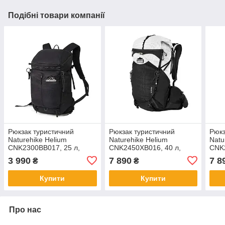
Подібні товари компанії
Рюкзак туристичний
Рюкзак туристичний
Рюкз
Naturehike Helium
Naturehike Helium
Natu
CNK2300BB017, 25 л,
CNK2450XB016, 40 л,
CNK2
чорний
білий, L
чорн
3 990
7 890
7 8
₴
₴
Купити
Купити
Про нас