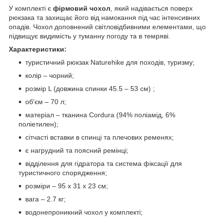
У комплекті є
фірмовий чохол
, який надівається поверх
рюкзака та захищає його від намокання під час інтенсивних
опадів. Чохол доповнений світловідбивними елементами, що
підвищує видимість у туманну погоду та в темряві.
Характеристики:
туристичний рюкзак Naturehike для походів, туризму;
колір – чорний;
розмір L (довжина спинки 45.5 – 53 см) ;
об'єм – 70 л;
матеріал – тканина Cordura (94% поліамід, 6%
поліетилен);
сітчасті вставки в спинці та плечових ременях;
є нагрудний та поясний ремінці;
відділення для гідратора та система фіксації для
туристичного спорядження;
розміри – 95 х 31 х 23 см;
вага – 2.7 кг;
водонепроникний чохол у комплекті;