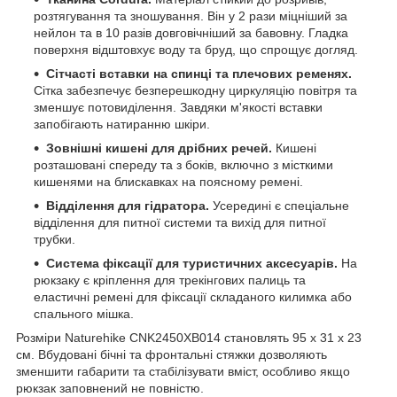
розтягування та зношування. Він у 2 рази міцніший за
нейлон та в 10 разів довговічніший за бавовну. Гладка
поверхня відштовхує воду та бруд, що спрощує догляд.
Сітчасті вставки на спинці та плечових ременях.
Сітка забезпечує безперешкодну циркуляцію повітря та
зменшує потовиділення. Завдяки м'якості вставки
запобігають натиранню шкіри.
Зовнішні кишені для дрібних речей.
Кишені
розташовані спереду та з боків, включно з місткими
кишенями на блискавках на поясному ремені.
Відділення для гідратора.
Усередині є спеціальне
відділення для питної системи та вихід для питної
трубки.
Система фіксації для туристичних аксесуарів.
На
рюкзаку є кріплення для трекінгових палиць та
еластичні ремені для фіксації складаного килимка або
спального мішка.
Розміри Naturehike CNK2450XB014 становлять 95 х 31 х 23
см. Вбудовані бічні та фронтальні стяжки дозволяють
зменшити габарити та стабілізувати вміст, особливо якщо
рюкзак заповнений не повністю.