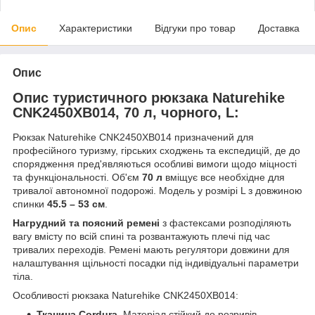
Опис
Характеристики
Відгуки про товар
Доставка
Опис
Опис туристичного рюкзака Naturehike
CNK2450XB014, 70 л, чорного, L:
Рюкзак Naturehike CNK2450XB014 призначений для
професійного туризму, гірських сходжень та експедицій, де до
спорядження пред'являються особливі вимоги щодо міцності
та функціональності. Об'єм
70 л
вміщує все необхідне для
тривалої автономної подорожі. Модель у розмірі L з довжиною
спинки
45.5 – 53 см
.
Нагрудний та поясний ремені
з фастексами розподіляють
вагу вмісту по всій спині та розвантажують плечі під час
тривалих переходів. Ремені мають регулятори довжини для
налаштування щільності посадки під індивідуальні параметри
тіла.
Особливості рюкзака Naturehike CNK2450XB014:
Тканина Cordura.
Матеріал стійкий до розривів,