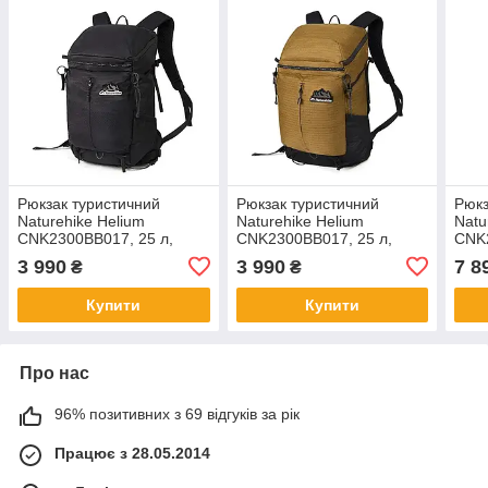
Рюкзак туристичний
Рюкзак туристичний
Рюкз
Naturehike Helium
Naturehike Helium
Natu
CNK2300BB017, 25 л,
CNK2300BB017, 25 л,
CNK2
чорний
коричневий
чорн
3 990
3 990
7 8
₴
₴
Купити
Купити
Про нас
96% позитивних з 69 відгуків за рік
Працює з 28.05.2014