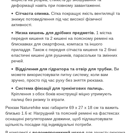
деформації навіть при повному завантаженні.
Сітчаста спинка.
Сітка покращує якість вентиляції та
знижує потовиділення під час високої фізичної
активності.
Низка кишень для дрібних предметів.
1 містка
передня кишеня та 2 кишені на поясному ремені на
блискавках для смартфона, компаса та іншого
приладдя. Також є передня сітчаста кишеня та 2 бічні
еластичні кишені для рушників, парасольки та змінних
речей.
Відділення для гідратора та отвір для трубки.
Ви
можете використовувати питну систему, коли вам
зручно, просто під час руху без зняття рюкзака.
Система фіксації для трекінгових палиць.
Кріплення з обох боків конструкції міцно утримують
палиці без ризику їх втрати.
Рюкзак Naturehike має габарити 69 х 27 х 18 см та важить
близько 1.6 кг. Нагрудний та поясний ремені на фастексах
оснащені регуляторами довжини, щоб підлаштовувати
щільність посадки під індивідуальні потреби.
В комплекті є
водонепроникний чохол
для захисту рюкзака