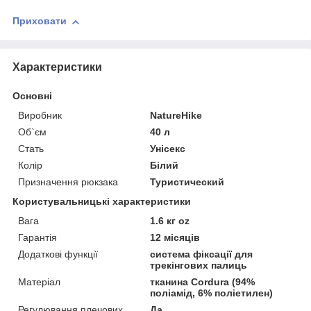
Приховати
Характеристики
Основні
Виробник
NatureHike
Об`єм
40 л
Стать
Унісекс
Колір
Білий
Призначення рюкзака
Туристический
Користувальницькі характеристики
Вага
1.6 кг oz
Гарантія
12 місяців
Додаткові функції
система фіксації для
трекінгових палиць
Матеріал
тканина Cordura (94%
поліамід, 6% поліетилен)
Регулювання плечових
Да