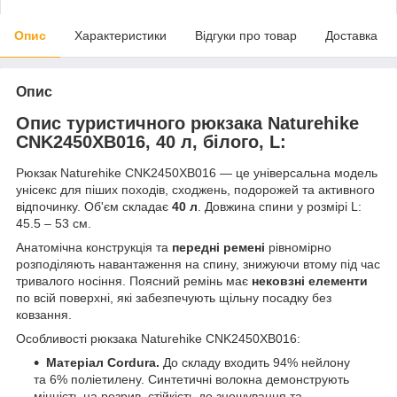
Опис
Характеристики
Відгуки про товар
Доставка
Опис
Опис туристичного рюкзака Naturehike
CNK2450XB016, 40 л, білого, L:
Рюкзак Naturehike CNK2450XB016 — це універсальна модель
унісекс для піших походів, сходжень, подорожей та активного
відпочинку. Об'єм складає
40 л
. Довжина спини у розмірі L:
45.5 – 53 см.
Анатомічна конструкція та
передні ремені
рівномірно
розподіляють навантаження на спину, знижуючи втому під час
тривалого носіння. Поясний ремінь має
нековзні елементи
по всій поверхні, які забезпечують щільну посадку без
ковзання.
Особливості рюкзака Naturehike CNK2450XB016:
Матеріал Cordura.
До складу входить 94% нейлону
та 6% поліетилену. Синтетичні волокна демонструють
міцність на розрив, стійкість до зношування та