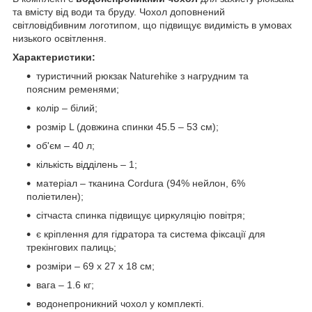
та вмісту від води та бруду. Чохол доповнений
світловідбивним логотипом, що підвищує видимість в умовах
низького освітлення.
Характеристики:
туристичний рюкзак Naturehike з нагрудним та
поясним ременями;
колір – білий;
розмір L (довжина спинки 45.5 – 53 см);
об'єм – 40 л;
кількість відділень – 1;
матеріал – тканина Cordura (94% нейлон, 6%
поліетилен);
сітчаста спинка підвищує циркуляцію повітря;
є кріплення для гідратора та система фіксації для
трекінгових палиць;
розміри – 69 х 27 х 18 см;
вага – 1.6 кг;
водонепроникний чохол у комплекті.