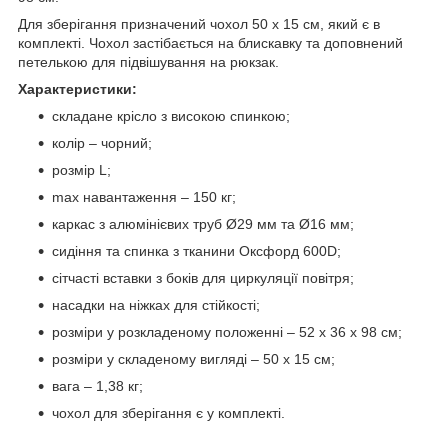
Для зберігання призначений чохол 50 х 15 см, який є в
комплекті. Чохол застібається на блискавку та доповнений
петелькою для підвішування на рюкзак.
Характеристики:
складане крісло з високою спинкою;
колір – чорний;
розмір L;
max навантаження – 150 кг;
каркас з алюмінієвих труб Ø29 мм та Ø16 мм;
сидіння та спинка з тканини Оксфорд 600D;
сітчасті вставки з боків для циркуляції повітря;
насадки на ніжках для стійкості;
розміри у розкладеному положенні – 52 х 36 х 98 см;
розміри у складеному вигляді – 50 х 15 см;
вага – 1,38 кг;
чохол для зберігання є у комплекті.