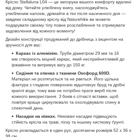
Крісло Stellaluna L04 — це запорука вашого комфорту вдалині
від дому. Читайте улюблену книгу, насолоджуйтесь
улюбленим напоєм, дрімайте в тіні після насиченого дня —
завдяки складаному кріслу від Naturehike ви можете
подарувати своєму тілу повне розслаблення та отримувати
задоволення від кожного моменту!
Дизайн конструкції продуманий до дрібниць з акцентом на
зручності для вас:
Каркас із алюмінію.
Труби діаметром 29 мм та 16
мм створюють міцний каркас, який несприйнятливий до
іржавіння та витримує вагу до 150 кг.
Сидіння та спинка з тканини Оксфорд 600D.
Матеріал не розтягується та не рветься. Його щільна
фактура з гладкою поверхнею відштовхує бруд та дрібні
краплі води, тому вам не потрібно прати виріб після
кожного використання. З боків є сітчасті вставки, щоб
повітря краще циркулювало та охолоджувало спину в
спекотний день.
Насадки на ніжках.
Нековзні насадки підвищують
стійкість крісла на траві, піску та іншому хисткому ґрунті.
Крісло розкладається в один рух, досягаючи розмірів 52 х 36 х
98 см.