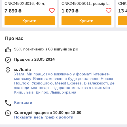
CNK2450XB016, 40 л,
CNK2450DS011, розмір L,
CNK2
чорний, L
чорні
чорн
7 890
1 070
13 
₴
₴
Купити
Купити
Про нас
96% позитивних з 68 відгуків за рік
Працює з 28.05.2014
м. Львів
Увага! Ми працюємо виключно у форматі інтернет-
магазину. Ваше замовлення буде доставлено Новою
Поштою, Укрпоштою, Meest Express. В залежності, де
знаходиться товар - відправка можлива з таких міст -
Київ, Львів, Дніпро, Львів, Україна
Контакти
Сьогодні працює з 10:00 до 18:00
Показати весь графік роботи