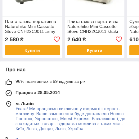
Плита газова портативна
Плита газова портативна
Сумк
Naturehike Mini Cassette
Naturehike Mini Cassette
збер
Stove CNH22CJ011 army
Stove CNH22CJ011 khaki
Natu
green
45 л
2 580
2 640
610
₴
₴
Купити
Купити
Про нас
96% позитивних з 69 відгуків за рік
Працює з 28.05.2014
м. Львів
Увага! Ми працюємо виключно у форматі інтернет-
магазину. Ваше замовлення буде доставлено Новою
Поштою, Укрпоштою, Meest Express. В залежності, де
знаходиться товар - відправка можлива з таких міст -
Київ, Львів, Дніпро, Львів, Україна