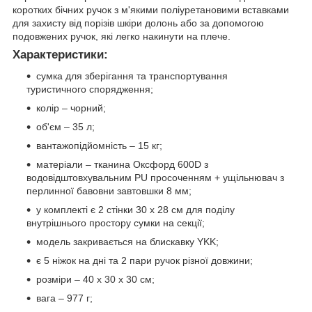
коротких бічних ручок з м'якими поліуретановими вставками
для захисту від порізів шкіри долонь або за допомогою
подовжених ручок, які легко накинути на плече.
Характеристики:
сумка для зберігання та транспортування
туристичного спорядження;
колір – чорний;
об'єм – 35 л;
вантажопідйомність – 15 кг;
матеріали – тканина Оксфорд 600D з
водовідштовхувальним PU просоченням + ущільнювач з
перлинної бавовни завтовшки 8 мм;
у комплекті є 2 стінки 30 х 28 см для поділу
внутрішнього простору сумки на секції;
модель закривається на блискавку YKK;
є 5 ніжок на дні та 2 пари ручок різної довжини;
розміри – 40 х 30 х 30 см;
вага – 977 г;