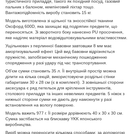
туристичного приладдя, такого як похідний посуд, газовий
пальник з балоном, кемпінговий ліхтар тощо.
Вантажопідйомність виробу становить 15 кг.
Модель виготовлена зі щільної та зносостійкої тканини
Оксфорд 600D, яка захищає від подряпин предмети, що
переносяться. Зі зворотного боку нанесено PU просочення,
яке наділяє матеріал водовідштовхувальними властивостями.
Ущільнювач з перлинної бавовни завтовшки 8 мм має
амортизувальний ефект. Цей вид бавовни відрізняється
пружністю, запобігаючи механічному пошкодженню
спорядження у разі удару під час транспортування.
Об'єм сумки становить 35 л. Її внутрішній простір можна
ділити на кілька секцій, використовуючи роздільні стінки
габаритами 30 х 28 см (є в комплекті). З зовнішньої сторони
аксесуара є ряд петельок для кріплення інструментів,
столового приладдя та інших невеликих предметів. 5 ніжок з
нижньої сторони сумки не дають дну намокнути у разі
встановлення на вологу поверхню.
Модель важить 977 г. Її розміри дорівнюють 40 х 30 х 30 см.
Сумка застібається на блискавку YKK японського
виробництва.
Виріб можна переносити кількома способами: за допомогою