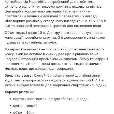
Контейнер від Naturehike розроблений для любителів
активного відпочинку, зокрема кемпінгу, походів та пікніків.
Цей виріб є компактною альтернативою звичайним
пластиковим пляшкам для води з перевагами у вигляді
мініатюрних розмірів у складеному вигляді (лише 15 х 12 х 8
см) та наявності невеликого краника для наливання води.
Об'єм моделі сягає 10 л. Для зручного транспортування в
конструкції передбачена ручка. З її допомогою можна також
підвішувати контейнер за гачок.
Матеріал контейнера — тришаровий поліетилен харчового
класу, який не вступає в хімічну реакцію з рідиною та не
наділяє її стороннім присмаком чи запахом. Збоку конструкції
є позначки в літрах — вони дозволяють швидко визначити
кількість води, що залишилася всередині.
Зверніть увагу!
Контейнер призначений для зберігання
води, температура якої знаходиться в діапазоні 0-60°C. Не
можна використовувати для зберігання спиртовмісної рідини.
Характеристики:
портативний контейнер для зберігання води;
колір – жовтий;
об'єм – 10 л;