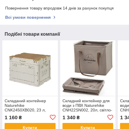
Повернення товару впродовж 14 днів за рахунок покупця
Всі умови повернення
Подібні товари компанії
Складаний контейнер
Складний контейнер для
Скла
Naturehike
води з ПВХ Naturehike
води
CNK2450XB020, 23 л,
CNH22SN002, 20л, світло-
CNH2
бежево-сірий
коричневий
зел
1 160
1 340
1 3
₴
₴
Купити
Купити