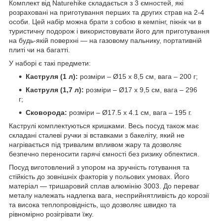
Комплект від Naturehike складається з 3 ємностей, які
розраховані на приготування перших та других страв на 2-4
особи. Цей набір можна брати з собою в кемпінг, пікнік чи в
туристичну подорож і використовувати його для приготування
на будь-якій поверхні — на газовому пальнику, портативній
плиті чи на багатті.
У наборі є такі предмети:
Каструля (1 л):
розміри – Ø15 х 8,5 см, вага – 200 г;
Каструля (1,7 л):
розміри – Ø17 х 9,5 см, вага – 296
г;
Сковорода:
розміри – Ø17.5 х 4.1 см, вага – 195 г.
Каструлі комплектуються кришками. Весь посуд також має
складані сталеві ручки зі вставками з бакеліту, який не
нагрівається під тривалим впливом жару та дозволяє
безпечно переносити гарячі ємності без ризику обпектися.
Посуд виготовлений з упором на зручність готування та
стійкість до зовнішніх факторів у польових умовах. Його
матеріал — тришаровий сплав алюмінію 3003. До переваг
металу належать надлегка вага, несприйнятливість до корозії
та висока теплопровідність, що дозволяє швидко та
рівномірно розігрівати їжу.