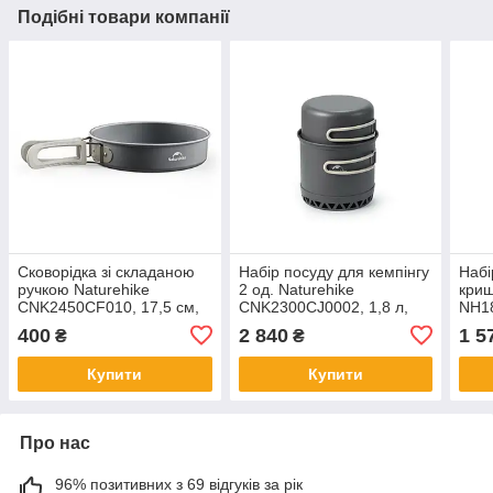
Подібні товари компанії
Сковорідка зі складаною
Набір посуду для кемпінгу
Набі
ручкою Naturehike
2 од. Naturehike
криш
CNK2450CF010, 17,5 см,
CNK2300CJ0002, 1,8 л,
NH18
алюміній
алюміній
400
2 840
1 5
₴
₴
Купити
Купити
Про нас
96% позитивних з 69 відгуків за рік