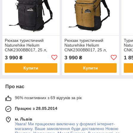
Рюкзак туристичний
Рюкзак туристичний
Тури
Naturehike Helium
Naturehike Helium
Natu
CNK2300BB017, 25 л,
CNK2300BB017, 25 л,
CNK2
чорний
коричневий
зел
3 990
3 990
1 8
₴
₴
Купити
Купити
Про нас
96% позитивних з 69 відгуків за рік
Працює з 28.05.2014
м. Львів
Увага! Ми працюємо виключно у форматі інтернет-
магазину. Ваше замовлення буде доставлено Новою