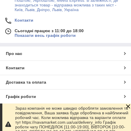
Поштою, Укрпоштою, Meest Express. В залежності, де
знаходиться товар - відправка можлива з таких міст -
Київ, Львів, Дніпро, Львів, Україна
Контакти
Сьогодні працює з 11:00 до 18:00
Показати весь графік роботи
Про нас
Контакти
Доставка та оплата
Графік роботи
Зараз компанія не може швидко обробляти замовлення та
Повна версія сайту
повідомлення, Ваша заявка буде оброблена в найближчий
робочий час. Коли можлива відправка та варіанти оплати
тут https://navamarket.com.ua/ua/delivery_info Графік
Сайт створено на маркетплейсі
Prom.ua
роботи чату ПОНЕДІЛОК [11:00-19:00], ВІВТОРОК [10:00-