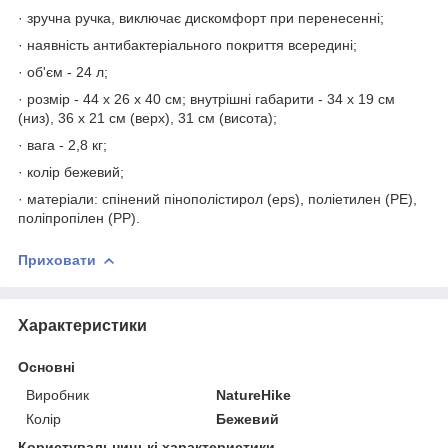
· зручна ручка, виключає дискомфорт при перенесенні;
· наявність антибактеріального покриття всередині;
· об'єм - 24 л;
· розмір - 44 х 26 х 40 см; внутрішні габарити - 34 x 19 см
(низ), 36 x 21 см (верх), 31 см (висота);
· вага - 2,8 кг;
· колір бежевий;
· матеріали: спінений пінополістирол (eps), поліетилен (PE),
поліпропілен (РР).
Приховати
Характеристики
Основні
Виробник
NatureHike
Колір
Бежевий
Користувальницькі характеристики