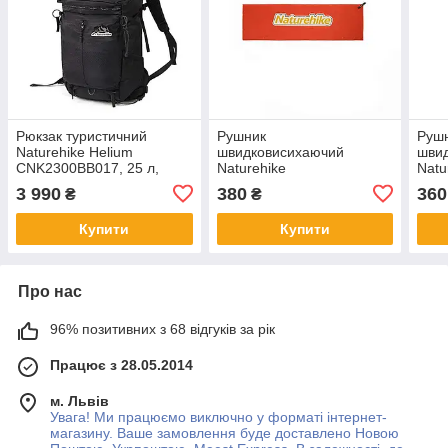
Рюкзак туристичний
Рушник
Руш
Naturehike Helium
швидковисихаючий
шви
CNK2300BB017, 25 л,
Naturehike
Natu
чорний
CNK2300SS011, 100*30,
CNK2
3 990
380
360
₴
₴
помаранчевий
темн
Купити
Купити
Про нас
96% позитивних з 68 відгуків за рік
Працює з 28.05.2014
м. Львів
Увага! Ми працюємо виключно у форматі інтернет-
магазину. Ваше замовлення буде доставлено Новою