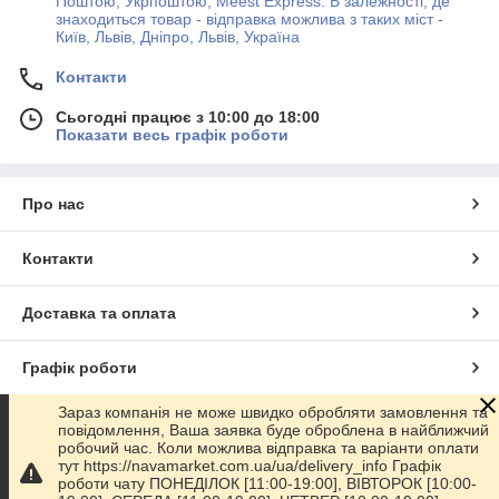
Поштою, Укрпоштою, Meest Express. В залежності, де
знаходиться товар - відправка можлива з таких міст -
Київ, Львів, Дніпро, Львів, Україна
Контакти
Сьогодні працює з 10:00 до 18:00
Показати весь графік роботи
Про нас
Контакти
Доставка та оплата
Графік роботи
Зараз компанія не може швидко обробляти замовлення та
Повна версія сайту
повідомлення, Ваша заявка буде оброблена в найближчий
робочий час. Коли можлива відправка та варіанти оплати
тут https://navamarket.com.ua/ua/delivery_info Графік
Сайт створено на маркетплейсі
Prom.ua
роботи чату ПОНЕДІЛОК [11:00-19:00], ВІВТОРОК [10:00-