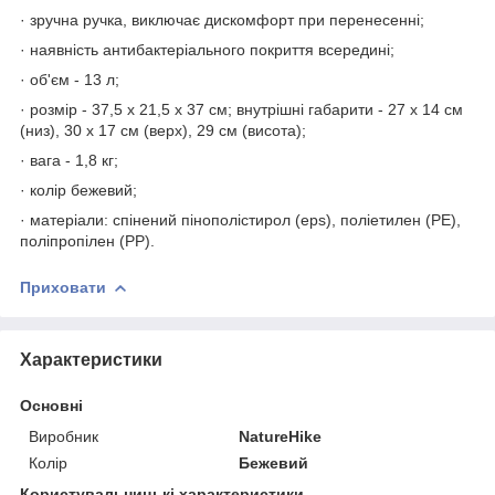
· зручна ручка, виключає дискомфорт при перенесенні;
· наявність антибактеріального покриття всередині;
· об'єм - 13 л;
· розмір - 37,5 х 21,5 х 37 см; внутрішні габарити - 27 х 14 см
(низ), 30 х 17 см (верх), 29 см (висота);
· вага - 1,8 кг;
· колір бежевий;
· матеріали: спінений пінополістирол (eps), поліетилен (PE),
поліпропілен (РР).
Приховати
Характеристики
Основні
Виробник
NatureHike
Колір
Бежевий
Користувальницькі характеристики