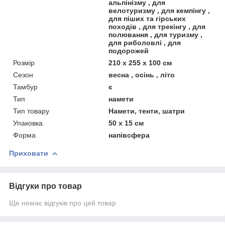
альпінізму , для
велотуризму , для кемпінгу ,
для піших та гірських
походів , для трекінгу , для
полювання , для туризму ,
для риболовлі , для
подорожей
Розмір
210 х 255 х 100 см
Сезон
весна , осінь , літо
Тамбур
є
Тип
намети
Тип товару
Намети, тенти, шатри
Упаковка
50 х 15 см
Форма
напівсфера
Приховати
Відгуки про товар
Ще немає відгуків про цей товар