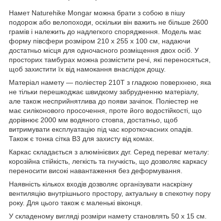
Намет Naturehike Mongar можна брати з собою в пішу
подорож або велопоходи, оскільки він важить не більше 2600
грамів і належить до надлегкого спорядження. Модель має
форму півсфери розміром 210 х 255 х 100 см, надаючи
достатньо місця для одночасного розміщення двох осіб. У
просторих тамбурах можна розмістити речі, які переносяться,
щоб захистити їх від намокання внаслідок дощу.
Матеріал намету — поліестер 210Т з гладкою поверхнею, яка
не тільки перешкоджає швидкому забрудненню матеріалу,
але також несприйнятлива до появи зачіпок. Поліестер не
має силіконового просочення, проте його водостійкості, що
дорівнює 2000 мм водяного стовпа, достатньо, щоб
витримувати експлуатацію під час короткочасних опадів.
Також є тонка сітка В3 для захисту від комах.
Каркас складається з алюмінієвих дуг. Серед переваг металу:
корозійна стійкість, легкість та гнучкість, що дозволяє каркасу
переносити високі навантаження без деформування.
Наявність кількох входів дозволяє організувати наскрізну
вентиляцію внутрішнього простору, актуальну в спекотну пору
року. Для цього також є маленькі віконця.
У складеному вигляді розміри намету становлять 50 х 15 см.