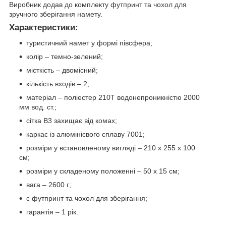
Виробник додав до комплекту футпринт та чохол для
зручного зберігання намету.
Характеристики:
туристичний намет у формі півсфера;
колір – темно-зелений;
місткість – двомісний;
кількість входів – 2;
матеріал – поліестер 210Т водонепроникністю 2000
мм вод. ст.;
сітка В3 захищає від комах;
каркас із алюмінієвого сплаву 7001;
розміри у встановленому вигляді – 210 х 255 х 100
см;
розміри у складеному положенні – 50 х 15 см;
вага – 2600 г;
є футпринт та чохол для зберігання;
гарантія – 1 рік.