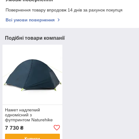
Повернення товару впродовж 14 днів за рахунок покупця
Всі умови повернення
Подібні товари компанії
Намет надлегкий
одномісний з
футпринтом Naturehike
Cycling 1 NH18A095-D,
7 730
₴
210T, темний синій
Купити