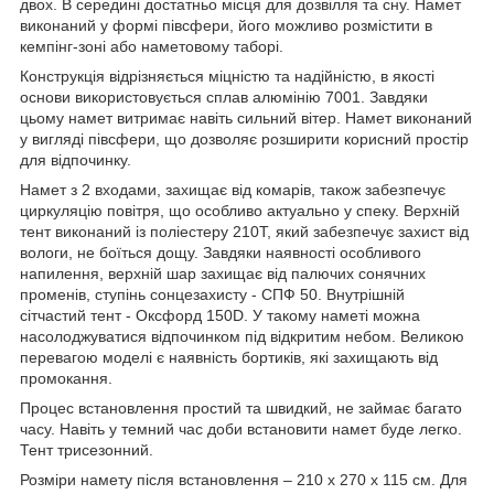
двох. В середині достатньо місця для дозвілля та сну. Намет
виконаний у формі півсфери, його можливо розмістити в
кемпінг-зоні або наметовому таборі.
Конструкція відрізняється міцністю та надійністю, в якості
основи використовується сплав алюмінію 7001. Завдяки
цьому намет витримає навіть сильний вітер. Намет виконаний
у вигляді півсфери, що дозволяє розширити корисний простір
для відпочинку.
Намет з 2 входами, захищає від комарів, також забезпечує
циркуляцію повітря, що особливо актуально у спеку. Верхній
тент виконаний із поліестеру 210Т, який забезпечує захист від
вологи, не боїться дощу. Завдяки наявності особливого
напилення, верхній шар захищає від палючих сонячних
променів, ступінь сонцезахисту - СПФ 50. Внутрішній
сітчастий тент - Оксфорд 150D. У такому наметі можна
насолоджуватися відпочинком під відкритим небом. Великою
перевагою моделі є наявність бортиків, які захищають від
промокання.
Процес встановлення простий та швидкий, не займає багато
часу. Навіть у темний час доби встановити намет буде легко.
Тент трисезонний.
Розміри намету після встановлення – 210 x 270 x 115 см. Для