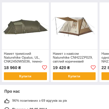
Намет тримісний
Намет з навісом
Наме
Naturehike Opalus, UL,
Naturehike CNH22ZP029,
одно
CNK2450WS036, темно-
світлий коричневий
NH21
зелений
18 960
19 420
22 
₴
₴
Купити
Купити
Про нас
96% позитивних з 69 відгуків за рік