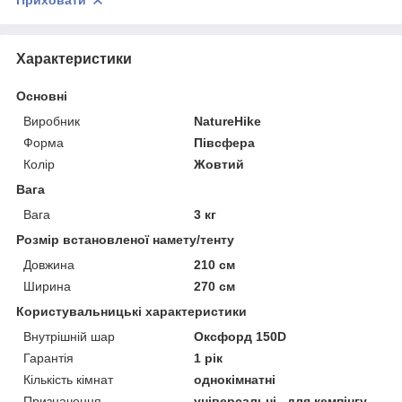
Приховати
Характеристики
Основні
Виробник
NatureHike
Форма
Півсфера
Колір
Жовтий
Вага
Вага
3 кг
Розмір встановленої намету/тенту
Довжина
210 см
Ширина
270 см
Користувальницькі характеристики
Внутрішній шар
Оксфорд 150D
Гарантія
1 рік
Кількість кімнат
однокімнатні
Призначення
універсальні , для кемпінгу ,