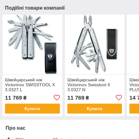
Подібні товари компанії
Швейцарський ніж
Швейцарський ніж
Швей
Victorinox SWISSTOOL X
Victorinox Swisstool X
Vict
3.0327.L
3.0327.N
PLUS
11 769
11 769
14 
₴
₴
Купити
Купити
Про нас