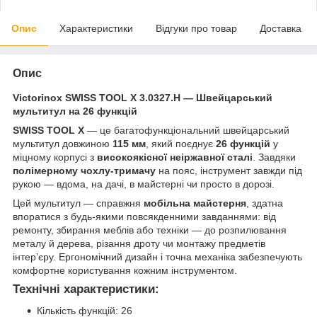
Опис
Характеристики
Відгуки про товар
Доставка
Опис
Victorinox SWISS TOOL X 3.0327.H — Швейцарський
мультитул на 26 функцій
SWISS TOOL X
— це багатофункціональний швейцарський
мультитул довжиною
115 мм
, який поєднує
26 функцій
у
міцному корпусі з
високоякісної неіржавної сталі
. Завдяки
полімерному чохлу-тримачу
на пояс, інструмент завжди під
рукою — вдома, на дачі, в майстерні чи просто в дорозі.
Цей мультитул — справжня
мобільна майстерня
, здатна
впоратися з будь-якими повсякденними завданнями: від
ремонту, збирання меблів або техніки — до розпилювання
металу й дерева, різання дроту чи монтажу предметів
інтер’єру. Ергономічний дизайн і точна механіка забезпечують
комфортне користування кожним інструментом.
Технічні характеристики:
Кількість функцій: 26