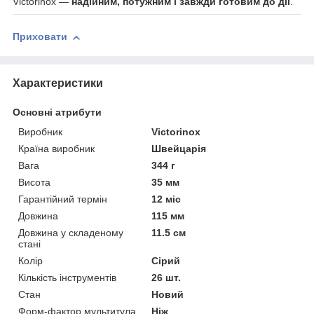
Victorinox —
надійним, потужним і завжди готовим до дії
.
Приховати
Характеристики
Основні атрибути
Виробник
Victorinox
Країна виробник
Швейцарія
Вага
344 г
Висота
35 мм
Гарантійний термін
12 міс
Довжина
115 мм
Довжина у складеному
11.5 см
стані
Колір
Сірий
Кількість інструментів
26 шт.
Стан
Новий
Форм-фактор мультитула
Ніж