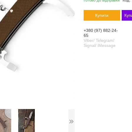
Готово до відправки
Код:
Купити
Куп
+380 (97) 882-24-
65
Viber/ Telegram/
Signal/ iMessage