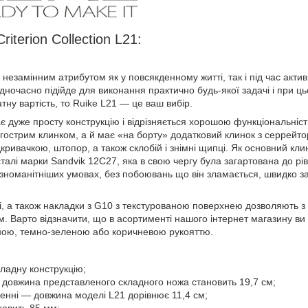
iterion Collection L21:
незамінним атрибутом як у повсякденному житті, так і під час актив
одночасно підійде для виконання практично будь-якої задачі і при ц
тну вартість, то Ruike L21 — це ваш вибір.
 дуже просту конструкцію і відрізняється хорошою функціональніс
і гострим клинком, а й має «на борту» додатковий клинок з серрейт
кривачкою, штопор, а також склобій і знімні щипці. Як основний клино
 сталі марки Sandvik 12C27, яка в свою чергу була загартована до р
ізноманітніших умовах, без побоювань що він зламається, швидко зат
, а також накладки з G10 з текстурованою поверхнею дозволяють
м. Варто відзначити, що в асортименті нашого інтернет магазину ви
рною, темно-зеленою або коричневою рукояттю.
кладну конструкцію;
і довжина представленого складного ножа становить 19,7 см;
енні — довжина моделі L21 дорівнює 11,4 см;