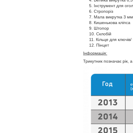
Інструмент для ого
Стропоріз
Мала викрутка 3 мм
Кишенькова кліпса
Штопор
Склобій
Кільце для ключів/
Пінцет
Інформація:
Трикутник позначає рік, 