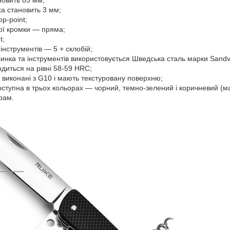
новить 85 мм;
а становить 3 мм;
p-point;
чої кромки — пряма;
t;
 інструментів — 5 + склобій;
инка та інструментів використовується Шведська сталь марки Sandv
одиться на рівні 58-59 HRC;
 виконані з G10 і мають текстуровану поверхню;
ступна в трьох кольорах — чорний, темно-зелений і коричневий (має
рам.