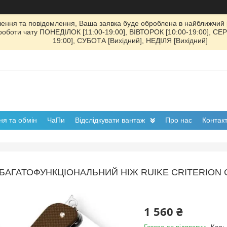
ення та повідомлення, Ваша заявка буде оброблена в найближчий р
к роботи чату ПОНЕДІЛОК [11:00-19:00], ВІВТОРОК [10:00-19:00], СЕ
19:00], СУБОТА [Вихідний], НЕДІЛЯ [Вихідний]
я та обмін
ЧаПи
Відслідкувати вантаж
Про нас
Контак
БАГАТОФУНКЦІОНАЛЬНИЙ НІЖ RUIKE CRITERION 
1 560 ₴