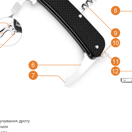
ручування дроту
яшок
5 мм