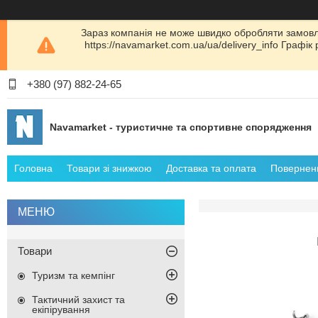
Зараз компанія не може швидко обробляти замовл
https://navamarket.com.ua/ua/delivery_info Графі
+380 (97) 882-24-65
Navamarket - туристичне та спортивне спорядження
Головна
Товари зі знижкою
Доставка та оплата
Поверненн
Товари
Туризм та кемпінг
Тактичний захист та
екіпірування