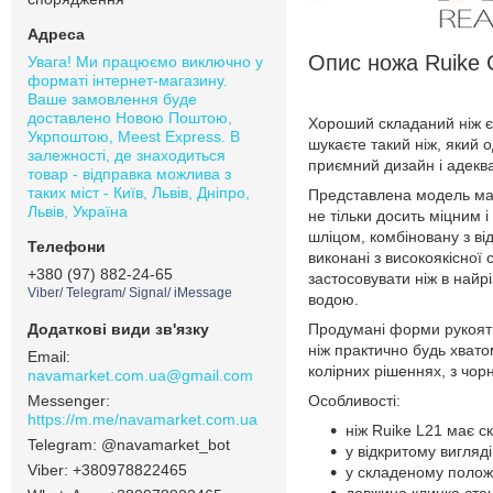
Опис ножа Ruike Cr
Увага! Ми працюємо виключно у
форматі інтернет-магазину.
Ваше замовлення буде
доставлено Новою Поштою,
Хороший складаний ніж є 
Укрпоштою, Meest Express. В
шукаєте такий ніж, який 
залежності, де знаходиться
приємний дизайн і адеква
товар - відправка можлива з
таких міст - Київ, Львів, Дніпро,
Представлена модель має
Львів, Україна
не тільки досить міцним 
шліцом, комбіновану з від
виконані з високоякісної
+380 (97) 882-24-65
застосовувати ніж в найр
Viber/ Telegram/ Signal/ iMessage
водою.
Продумані форми рукояті
ніж практично будь хвато
колірних рішеннях, з чо
navamarket.com.ua@gmail.com
Особливості:
https://m.me/navamarket.com.ua
ніж Ruike L21 має с
@navamarket_bot
у відкритому вигляд
+380978822465
у складеному полож