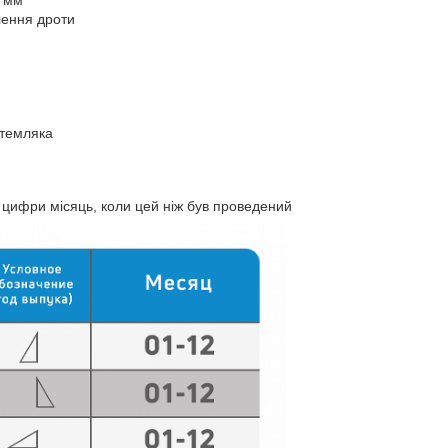
лення дроти
 темляка
а цифри місяць, коли цей ніж був проведений