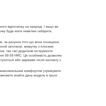
ного відпочинку на природі. І якщо ви
ьому буде мати невеликі габарити,
тю, за рахунок того що вона оснащена
орной заточкою, викрутку з плоским
к, так і всі додаткові інструменти
івня 58-59 HRC. Ця особливість дозволяє
упиться або заіржавіє після контакту з
 з максимальним комфортом утримувати
 зможете знайти дану модель в трьох