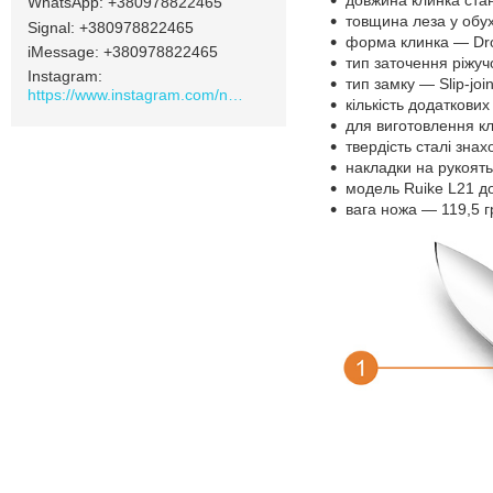
довжина клинка ста
+380978822465
товщина леза у обух
Signal
+380978822465
форма клинка — Dro
iMessage
+380978822465
тип заточення ріжу
Instagram
тип замку — Slip-join
https://www.instagram.com/navamarket.com.ua/
кількість додаткових
для виготовлення кл
твердість сталі знах
накладки на рукоять
модель Ruike L21 до
вага ножа — 119,5 г