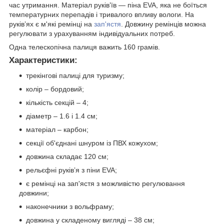
час утримання. Матеріал руківʼїв — піна EVA, яка не боїться
температурних перепадів і тривалого впливу вологи. На
руківʼях є м'які ремінці на
зап'ястя
. Довжину ремінців можна
регулювати з урахуванням індивідуальних потреб.
Одна телескопічна палиця важить 160 грамів.
Характеристики:
трекінгові палиці для туризму;
колір – бордовий;
кількість секцій – 4;
діаметр – 1.6 і 1.4 см;
матеріал – карбон;
секції об'єднані шнуром із ПВХ кожухом;
довжина складає 120 см;
рельєфні руківʼя з піни EVA;
є ремінці на зап'ястя з можливістю регулювання
довжини;
наконечники з вольфраму;
довжина у складеному вигляді – 38 см;