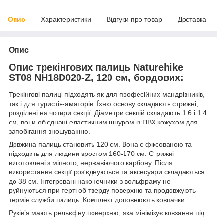
Опис
Характеристики
Відгуки про товар
Доставка
Опис
Опис трекінгових палиць Naturehike
ST08 NH18D020-Z, 120 см, бордових:
Трекінгові палиці підходять як для професійних мандрівників,
так і для туристів-аматорів. Їхню основу складають стрижні,
розділені на чотири секції. Діаметри секцій складають 1.6 і 1.4
см, вони об'єднані еластичним шнуром із ПВХ кожухом для
запобігання зношуванню.
Довжина палиць становить 120 см. Вона є фіксованою та
підходить для людини зростом 160-170 см. Стрижні
виготовлені з міцного, нержавіючого карбону. Після
використання секції роз'єднуються та аксесуари складаються
до 38 см. Інтегровані наконечники з вольфраму не
руйнуються при терті об тверду поверхню та продовжують
термін служби палиць. Комплект доповнюють ковпачки.
Руківʼя мають рельєфну поверхню, яка мінімізує ковзання під