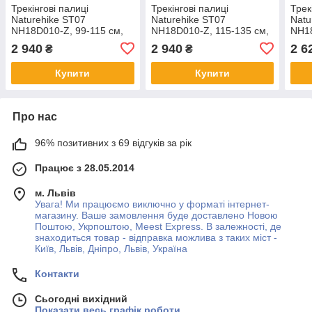
Трекінгові палиці
Трекінгові палиці
Трек
Naturehike ST07
Naturehike ST07
Natu
NH18D010-Z, 99-115 см,
NH18D010-Z, 115-135 см,
NH18
бордовий
бордовий
бор
2 940
2 940
2 6
₴
₴
Купити
Купити
Про нас
96% позитивних з 69 відгуків за рік
Працює з 28.05.2014
м. Львів
Увага! Ми працюємо виключно у форматі інтернет-
магазину. Ваше замовлення буде доставлено Новою
Поштою, Укрпоштою, Meest Express. В залежності, де
знаходиться товар - відправка можлива з таких міст -
Київ, Львів, Дніпро, Львів, Україна
Контакти
Сьогодні вихідний
Показати весь графік роботи