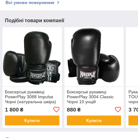
Всі умови повернення
Подібні товари компанії
Боксерські рукавиці
Боксерські рукавиці
Рука
PowerPlay 3088 Impulse
PowerPlay 3004 Classic
TOUG
Чорні (натуральна шкіра)
Чорні 10 унцій
чорн
10 унцій
1 800
880
3 7
₴
₴
Купити
Купити