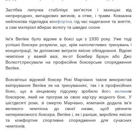
Застібка липучка стабілізує зап'ясток і захищає від
неприродних, випадкових вигинів, а отже, і травм. Ковзазна
нейлонова підкладка ко
мфортна п
ід час надягання та зняття,
а сам матеріал вбирає вологу та швидко сохне.
Ім'я Benlee було відоме в боксі ще з 1930 року. Уже тоді
успішні боксери розуміли, що, крім наполегливих тренувань і
концентрації, їм допоможе виграти якісне обладнання. Відомі
чемпіони у важкій вазі, як-от Бомбер Браун або Джо
Волкотт,пресували на професійне боксерське спорядження
Benlee.
Всесвітньо відомий боксер Рокі Марчіано також використав
екіпірування Benlee як на тренуваннях, так і в професійних
боях, що в кінцевому підсумку зробило йог
о велики
м
боксером, який не програв за свою кар'єру жодного бою. У
шістдесяті роки, зі смертю Марчіано, компанія додала ім'я
великого чемпіона до своєї назви, щоб увічнити
непереможного боксера. Benlee і, як і раніше, виробляє якісне
та комфортне спортивне спорядження для сучасних
чемпіонів.