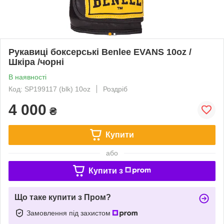
Рукавиці боксерські Benlee EVANS 10oz /
Шкіра /чорні
В наявності
Код: SP199117 (blk) 10oz
Роздріб
4 000
₴
Купити
або
Купити з
Що таке купити з Пром?
Замовлення під захистом