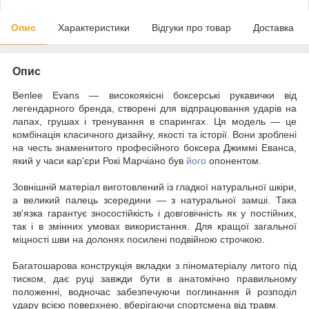
Опис
Характеристики
Відгуки про товар
Доставка
Опис
Benlee Evans — високоякісні боксерські рукавички від
легендарного бренда, створені для відпрацювання ударів на
лапах, грушах і тренування в спарингах. Ця модель — це
комбінація класичного дизайну, якості та історії. Вони зроблені
на честь знаменитого професійного боксера Джиммі Еванса,
який у часи кар'єри Рокі Марчіано був
його
опонентом.
Зовнішній матеріал виготовлений із гладкої натуральної шкіри,
а великий палець зсередини — з натуральної замші. Така
зв'язка гарантує зносостійкість і довговічність як у постійних,
так і в змінних умовах використання. Для кращої загальної
міцності шви на долонях посилені подвійною строчкою.
Багатошарова конструкція вкладки з піноматеріалу литого під
тиском, дає руці завжди бути в анатомічно правильному
положенні, водночас забезпечуючи поглинання й розподіл
удару всією поверхнею, вберігаючи спортсмена від травм.