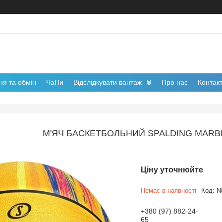
я та обмін
ЧаПи
Відслідкувати вантаж
Про нас
Контак
М'ЯЧ БАСКЕТБОЛЬНИЙ SPALDING MARBL
Ціну уточнюйте
Немає в наявності
Код:
N
+380 (97) 882-24-
65