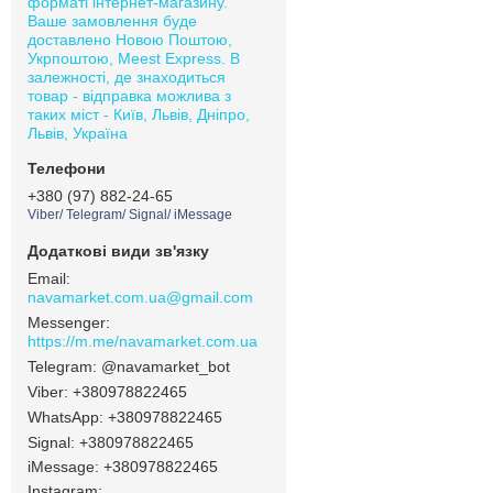
форматі інтернет-магазину.
Ваше замовлення буде
доставлено Новою Поштою,
Укрпоштою, Meest Express. В
залежності, де знаходиться
товар - відправка можлива з
таких міст - Київ, Львів, Дніпро,
Львів, Україна
+380 (97) 882-24-65
Viber/ Telegram/ Signal/ iMessage
navamarket.com.ua@gmail.com
https://m.me/navamarket.com.ua
@navamarket_bot
+380978822465
+380978822465
Signal
+380978822465
iMessage
+380978822465
Instagram