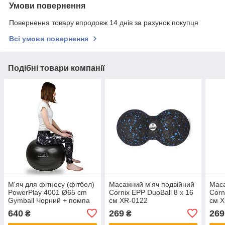
Умови повернення
Повернення товару впродовж 14 днів за рахунок покупця
Всі умови повернення
Подібні товари компанії
М'яч для фітнесу (фітбол)
Масажний м'яч подвійний
Маса
PowerPlay 4001 Ø65 cm
Cornix EPP DuoBall 8 x 16
Corn
Gymball Чорний + помпа
см XR-0122
см 
640
269
269
₴
₴