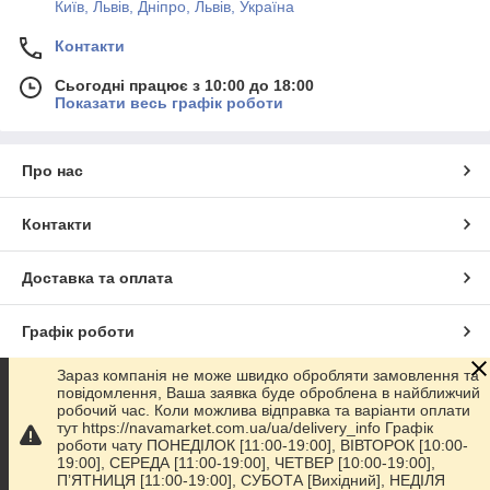
Київ, Львів, Дніпро, Львів, Україна
Контакти
Сьогодні працює з 10:00 до 18:00
Показати весь графік роботи
Про нас
Контакти
Доставка та оплата
Графік роботи
Зараз компанія не може швидко обробляти замовлення та
Повна версія сайту
повідомлення, Ваша заявка буде оброблена в найближчий
робочий час. Коли можлива відправка та варіанти оплати
тут https://navamarket.com.ua/ua/delivery_info Графік
Сайт створено на маркетплейсі
Prom.ua
роботи чату ПОНЕДІЛОК [11:00-19:00], ВІВТОРОК [10:00-
19:00], СЕРЕДА [11:00-19:00], ЧЕТВЕР [10:00-19:00],
ПʼЯТНИЦЯ [11:00-19:00], СУБОТА [Вихідний], НЕДІЛЯ