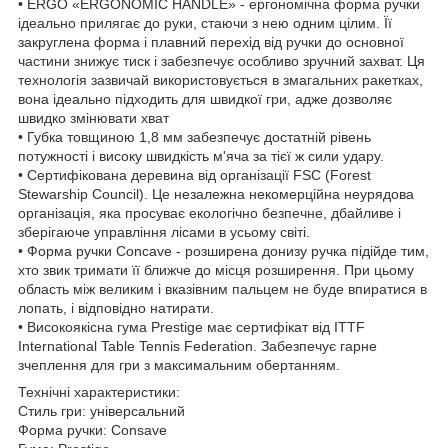
• ERGO «ERGONOMIC HANDLE» - ергономічна форма ручки
ідеально прилягає до руки, стаючи з нею одним цілим. Її
закруглена форма і плавний перехід від ручки до основної
частини знижує тиск і забезпечує особливо зручний захват. Ця
технологія зазвичай використовується в змагальних ракетках,
вона ідеально підходить для швидкої гри, адже дозволяє
швидко змінювати хват
• Губка товщиною 1,8 мм забезпечує достатній рівень
потужності і високу швидкість м'яча за тієї ж сили удару.
• Сертифікована деревина від організації FSC (Forest
Stewarship Council). Це незалежна некомерційна неурядова
організація, яка просуває екологічно безпечне, дбайливе і
зберігаюче управління лісами в усьому світі.
• Форма ручки Concave - розширена донизу ручка підійде тим,
хто звик тримати її ближче до місця розширення. При цьому
область між великим і вказівним пальцем не буде впиратися в
лопать, і відповідно натирати.
• Високоякісна гума Prestige має сертифікат від ITTF
International Table Tennis Federation. Забезпечує гарне
зчеплення для гри з максимальним обертанням.
Технічні характеристики:
Стиль гри: універсальний
Форма ручки: Consave