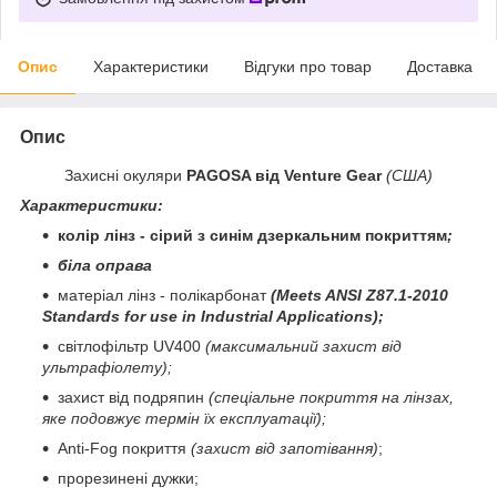
Опис
Характеристики
Відгуки про товар
Доставка
Опис
Захисні окуляри
PAGOSA від Venture Gear
(США)
Характеристики:
колір лінз - сірий з синім дзеркальним покриттям
;
біла оправа
матеріал лінз - полікарбонат
(Meets ANSI Z87.1-2010
Standards for use in Industrial Applications)
;
світлофільтр UV400
(максимальний захист від
ультрафіолету);
захист від подряпин
(спеціальне покриття на лінзах,
яке подовжує термін їх експлуатації);
Anti-Fog покриття
(захист від запотівання)
;
прорезинені дужки;