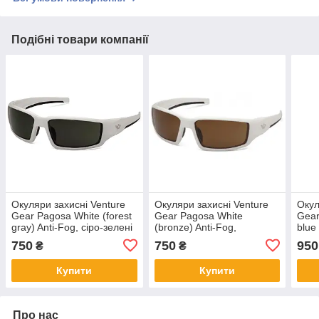
Подібні товари компанії
Окуляри захисні Venture
Окуляри захисні Venture
Окул
Gear Pagosa White (forest
Gear Pagosa White
Gear 
gray) Anti-Fog, сіро-зелені
(bronze) Anti-Fog,
blue
в білій оправі
коричневі в білій оправі
дзер
750
750
950
₴
₴
опра
Купити
Купити
Про нас