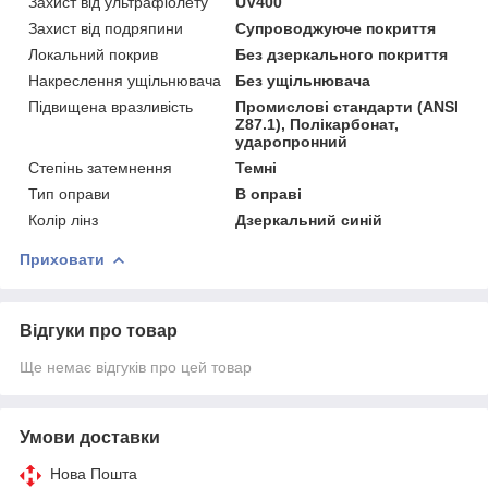
Захист від ультрафіолету
UV400
Захист від подряпини
Супроводжуюче покриття
Локальний покрив
Без дзеркального покриття
Накреслення ущільнювача
Без ущільнювача
Підвищена вразливість
Промислові стандарти (ANSI
Z87.1), Полікарбонат,
ударопронний
Степінь затемнення
Темні
Тип оправи
В оправі
Колір лінз
Дзеркальний синій
Приховати
Відгуки про товар
Ще немає відгуків про цей товар
Умови доставки
Нова Пошта