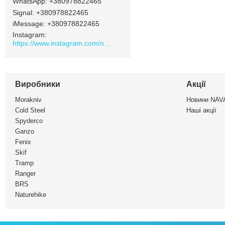
+380978822465
Signal
+380978822465
iMessage
+380978822465
Instagram
https://www.instagram.com/navamarket.com.ua/
Виробники
Акції
Morakniv
Новини NA
Cold Steel
Наші акції
Spyderco
Ganzo
Fenix
Skif
Tramp
Ranger
BRS
Naturehike