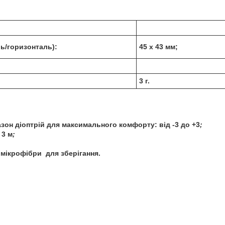
ль/горизонталь):
45 x 43 мм;
3 г.
зон діоптрій для максимального комфорту: від -3 до +3
;
 3 м
;
з мікрофібри для зберігання.