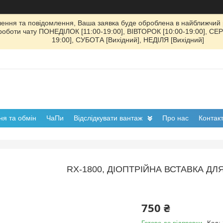
ення та повідомлення, Ваша заявка буде оброблена в найближчий р
к роботи чату ПОНЕДІЛОК [11:00-19:00], ВІВТОРОК [10:00-19:00], СЕ
19:00], СУБОТА [Вихідний], НЕДІЛЯ [Вихідний]
я та обмін
ЧаПи
Відслідкувати вантаж
Про нас
Контак
RX-1800, ДІОПТРІЙНА ВСТАВКА ДЛ
750 ₴