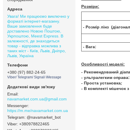
Розміри:
Увага! Ми працюємо виключно у
форматі інтернет-магазину.
Ваше замовлення буде
- Розмір лінз (діагона
доставлено Новою Поштою,
Укрпоштою, Meest Express. В
залежності, де знаходиться
товар - відправка можлива з
- Вага:
таких міст - Київ, Львів, Дніпро,
Львів, Україна
Особливості моделі:
- Рекомендований діапа
+380 (97) 882-24-65
- ультралегким оправа:
Viber/ Telegram/ Signal/ iMessage
- Проста установка
;
- В комплекті мішечок 
navamarket.com.ua@gmail.com
https://m.me/navamarket.com.ua
@navamarket_bot
+380978822465