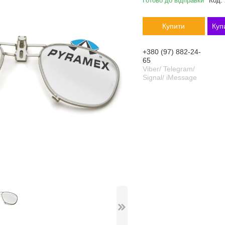
Готово до відправки
Код:
Купити
Куп
+380 (97) 882-24-
65
Viber/ Telegram/
Signal/ iMessage