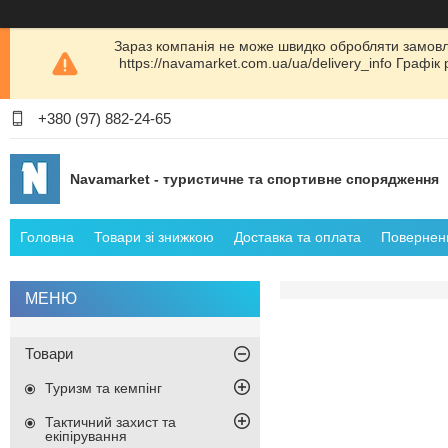
Зараз компанія не може швидко обробляти замовл
https://navamarket.com.ua/ua/delivery_info Графі
+380 (97) 882-24-65
Navamarket - туристичне та спортивне спорядження
Головна
Товари зі знижкою
Доставка та оплата
Поверненн
Товари
Туризм та кемпінг
Тактичний захист та
екіпірування