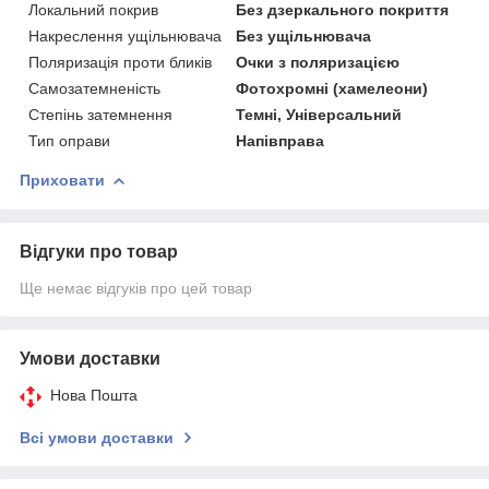
Локальний покрив
Без дзеркального покриття
Накреслення ущільнювача
Без ущільнювача
Поляризація проти бликів
Очки з поляризацією
Самозатемненість
Фотохромні (хамелеони)
Степінь затемнення
Темні, Універсальний
Тип оправи
Напівправа
Приховати
Відгуки про товар
Ще немає відгуків про цей товар
Умови доставки
Нова Пошта
Всі умови доставки