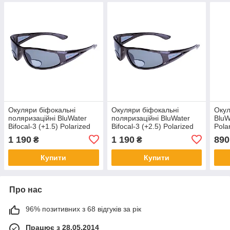
Окуляри біфокальні
Окуляри біфокальні
Окул
поляризаційні BluWater
поляризаційні BluWater
BluW
Bifocal-3 (+1.5) Polarized
Bifocal-3 (+2.5) Polarized
Polar
(gray) (чорна біфокальна
(gray) (чорна біфокальна
1 190
1 190
890
₴
₴
лінза з діоптріями)
лінза з діоптріями)
Купити
Купити
Про нас
96% позитивних з 68 відгуків за рік
Працює з 28.05.2014