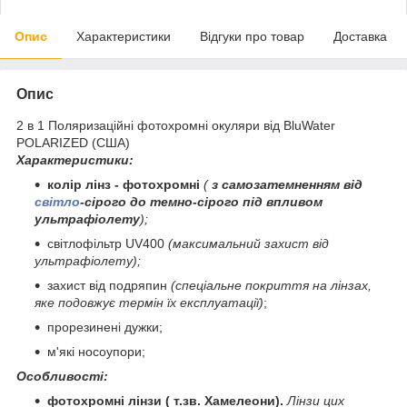
Опис
Характеристики
Відгуки про товар
Доставка
Опис
2 в 1 Поляризаційні фотохромні окуляри від BluWater
POLARIZED (США)
Характеристики:
колір лінз - фотохромні
(
з самозатемненням від
світло
-сірого до темно-сірого під впливом
ультрафіолету
);
світлофільтр UV400
(максимальний захист від
ультрафіолету);
захист від подряпин
(спеціальне покриття на лінзах,
яке подовжує термін їх експлуатації)
;
прорезинені дужки;
м'які носоупори;
Особливості:
фотохромні лінзи (
т.зв. Хамелеони).
Лінзи цих