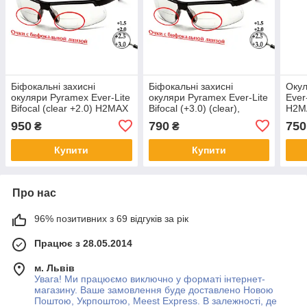
Біфокальні захисні
Біфокальні захисні
Окул
окуляри Pyramex Ever-Lite
окуляри Pyramex Ever-Lite
Ever-
Bifocal (clear +2.0) H2MAX
Bifocal (+3.0) (clear),
H2MA
Anti-Fog, біфокальні
прозорі
950
790
750
₴
₴
прозорі з діоптріями
Купити
Купити
Про нас
96% позитивних з 69 відгуків за рік
Працює з 28.05.2014
м. Львів
Увага! Ми працюємо виключно у форматі інтернет-
магазину. Ваше замовлення буде доставлено Новою
Поштою, Укрпоштою, Meest Express. В залежності, де