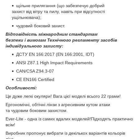
щільне прилягання (що забезпечує добрий
захист від вітру та пилу, навіть при відсутності
ущільнювача);
чудовий боковий захист.
Відповідність міжнародним стандартам
безпеки і вимогам Технічного регламенту засобів
індивідуального захисту:
ДСТУ EN 166:2017 (EN 166:2001, IDT)
ANSI Z87.1 High Impact Requirements
CAN/CSA Z94.3-07
CE EN166 Certified
Особливості:
Це дуже легкі окуляри! Вага цієї моделі всього 22 грами!
Ергономічні, обтічні лінзи з агресивним кутом атаки
та чудовим боковим захистом.
Ever-Lite - одна із самих вдалих моделей!Підходять практично
всім!
Виробник пропонує вибрати із декількох варіантів кольорів
лінз.