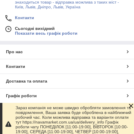
знаходиться товар - відправка можлива з таких міст -
Київ, Львів, Дніпро, Львів, Україна
Контакти
Сьогодні вихідний
Показати весь графік роботи
Про нас
Контакти
Доставка та оплата
Графік роботи
Зараз компанія не може швидко обробляти замовлення та
Повна версія сайту
повідомлення, Ваша заявка буде оброблена в найближчий
робочий час. Коли можлива відправка та варіанти оплати
тут https://navamarket.com.ua/ua/delivery_info Графік
Сайт створено на маркетплейсі
Prom.ua
роботи чату ПОНЕДІЛОК [11:00-19:00], ВІВТОРОК [10:00-
19:00], СЕРЕДА [11:00-19:00], ЧЕТВЕР [10:00-19:00],