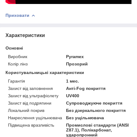
Приховати
Характеристики
Основні
Виробник
Pyramex
Колір лінз
Прозорий
Користувальницькі характеристики
Гарантія
1 мес.
Захист від заповнення
Анті-Fog покриття
Захист від ультрафіолету
UV400
Захист від подряпини
Супроводжуюче покриття
Локальний покрив
Без дзеркального покриття
Накреслення ущільнювача
Без ущільнювача
Підвищена вразливість
Промислові стандарти (ANSI
Z87.1), Полікарбонат,
ударопронний