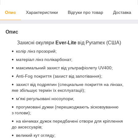
Опис
Характеристики
Відгуки про товар
Доставка
Опис
Захисні окуляри
Ever-Lite
від Pyramex
(США)
колір лінз прозорий;
матеріал лінз полікарбонат;
максимальний захист від ультрафіолету UV400;
Anti-Fog покриття (захист від запотівання);
захист від подряпин (специальне покриття на лінзах,
яке збільшує термін їх експлуатації);
м'які регульовані носоупори;
прогумовані дужки (перешкоджають зісковзуванню
з голови);
на кінчиках дужок передбачені отвори для кріплення
до аксессуарів;
великий кут огляду;