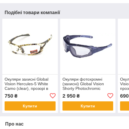
Подібні товари компанії
Окуляри захисні Global
Окуляри фотохромні
Окул
Vision Hercules-5 White
(захисні) Global Vision
Visi
Camo (clear), прозорі в
Shorty Photochromic
проз
камуфльованій оправі
(clear) Anti-Fog,
750
2 950
690
₴
₴
фотохромні прозорі ***
Купити
Купити
Про нас