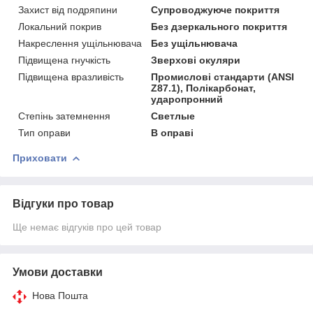
Захист від подряпини
Супроводжуюче покриття
Локальний покрив
Без дзеркального покриття
Накреслення ущільнювача
Без ущільнювача
Підвищена гнучкість
Зверхові окуляри
Підвищена вразливість
Промислові стандарти (ANSI
Z87.1), Полікарбонат,
ударопронний
Степінь затемнення
Светлые
Тип оправи
В оправі
Приховати
Відгуки про товар
Ще немає відгуків про цей товар
Умови доставки
Нова Пошта