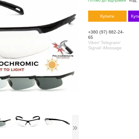
Готово до відправки
Код:
Купити
Куп
+380 (97) 882-24-
65
Viber/ Telegram/
Signal/ iMessage