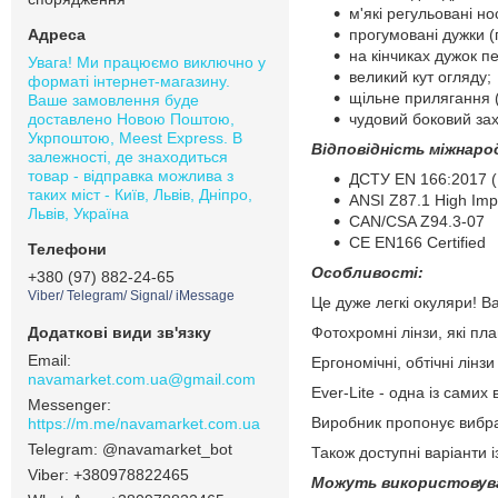
м'які регульовані н
прогумовані дужки (
на кінчиках дужок п
Увага! Ми працюємо виключно у
великий кут огляду;
форматі інтернет-магазину.
щільне прилягання (
Ваше замовлення буде
доставлено Новою Поштою,
чудовий боковий зах
Укрпоштою, Meest Express. В
Відповідність міжнаро
залежності, де знаходиться
товар - відправка можлива з
ДСТУ EN 166:2017 (
таких міст - Київ, Львів, Дніпро,
ANSI Z87.1 High Imp
Львів, Україна
CAN/CSA Z94.3-07
CE EN166 Certified
Особливості:
+380 (97) 882-24-65
Viber/ Telegram/ Signal/ iMessage
Це дуже легкі окуляри! Ва
Фотохромні лінзи, які пл
Ергономічні, обтічні лін
navamarket.com.ua@gmail.com
Ever-Lite - одна із сами
Виробник пропонує вибрати
https://m.me/navamarket.com.ua
@navamarket_bot
Також доступні варіанти і
+380978822465
Можуть використовув