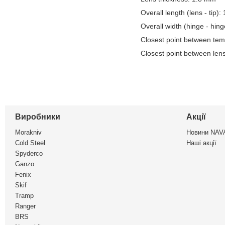
Overall length (lens - tip)
Overall width (hinge - hin
Closest point between tem
Closest point between len
Виробники
Акції
Morakniv
Новини NA
Cold Steel
Наші акції
Spyderco
Ganzo
Fenix
Skif
Tramp
Ranger
BRS