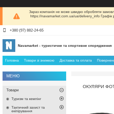
Зараз компанія не може швидко обробляти замовл
https://navamarket.com.ua/ua/delivery_info Графі
+380 (97) 882-24-65
Navamarket - туристичне та спортивне спорядження
Головна
Товари зі знижкою
Доставка та оплата
Поверненн
ОКУЛЯРИ ФОТ
Товари
Туризм та кемпінг
Тактичний захист та
екіпірування