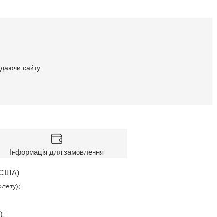
идаючи сайту.
Інформація для замовлення
(США)
олету);
ї);