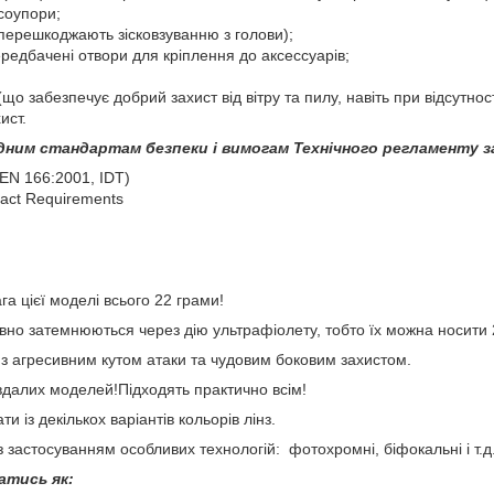
осоупори;
перешкоджають зісковзуванню з голови);
ередбачені отвори для кріплення до аксессуарів;
що забезпечує добрий захист від вітру та пилу, навіть при відсутнос
ист.
дним стандартам безпеки і вимогам Технічного регламенту за
EN 166:2001, IDT)
act Requirements
га цієї моделі всього 22 грами!
авно затемнюються через дію ультрафіолету, тобто їх можна носити 
зи з агресивним кутом атаки та чудовим боковим захистом.
х вдалих моделей!Підходять практично всім!
 із декількох варіантів кольорів лінз.
з застосуванням особливих технологій: фотохромні, біфокальні і т.д
атись як: