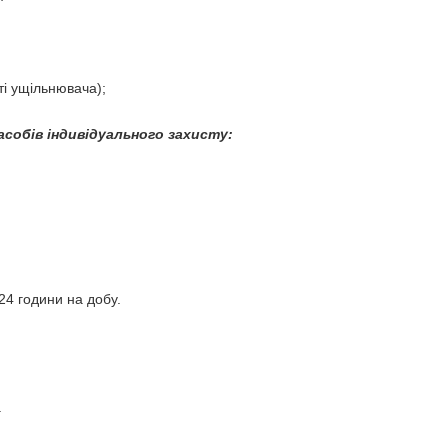
ті ущільнювача);
собів індивідуального захисту:
24 години на добу.
.