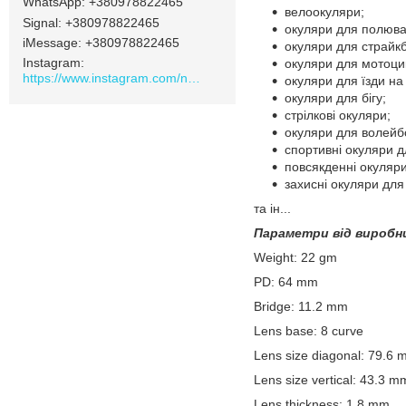
+380978822465
велоокуляри;
Signal
+380978822465
окуляри для полюва
iMessage
+380978822465
окуляри для страйк
Instagram
окуляри для мотоцик
https://www.instagram.com/navamarket.com.ua/
окуляри для їзди на
окуляри для бігу;
стрілкові окуляри;
окуляри для волейб
спортивні окуляри д
повсякденні окуляри
захисні окуляри для
та ін...
Параметри від виробн
Weight: 22 gm
PD: 64 mm
Bridge: 11.2 mm
Lens base: 8 curve
Lens size diagonal: 79.6
Lens size vertical: 43.3 m
Lens thickness: 1.8 mm