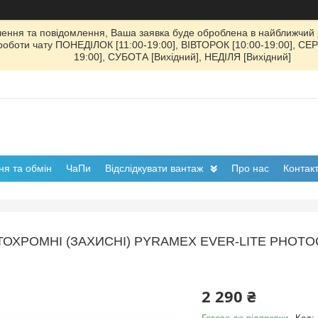
ення та повідомлення, Ваша заявка буде оброблена в найближчий р
к роботи чату ПОНЕДІЛОК [11:00-19:00], ВІВТОРОК [10:00-19:00], СЕ
19:00], СУБОТА [Вихідний], НЕДІЛЯ [Вихідний]
я та обмін
ЧаПи
Відслідкувати вантаж
Про нас
Контак
ОХРОМНІ (ЗАХИСНІ) PYRAMEX EVER-LITE PHOTO
2 290 ₴