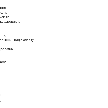
ння;
болу;
лістів;
 квадроциклі;
олу;
ля інших видів спорту;
;
 робочих;
ика:
 mm
m