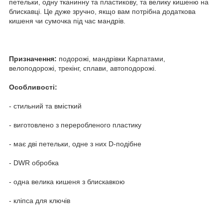
петельки, одну тканинну та пластикову, та велику кишеню на
блискавці. Це дуже зручно, якщо вам потрібна додаткова
кишеня чи сумочка під час мандрів.
Призначення:
подорожі, мандрівки Карпатами,
велоподорожі, трекінг, сплави, автоподорожі.
Особливості:
- стильний та вмісткий
- виготовлено з переробленого пластику
- має дві петельки, одне з них D-подібне
- DWR обробка
- одна велика кишеня з блискавкою
- кліпса для ключів