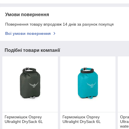
Умови повернення
Повернення товару впродовж 14 днів за рахунок покупця
Всі умови повернення
Подібні товари компанії
Гермомішок Osprey
Гермомішок Osprey
Орга
Ultralight DrySack 6L
Ultralight DrySack 6L
Ultr
water