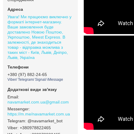
Увага! Ми працюємо виключно у
форматі інтернет-магазину.
Ваше замовлення буде
доставлено Новою Поштою,
Укрпоштою, Meest Express. В
залежності, де знаходиться
товар - відправка можлива з
таких міст - Київ, Львів, Дніпро,
Львів, Україна
+380 (97) 882-24-65
Viber/ Telegram/ Signal/ iMessage
navamarket.com.ua@gmail.com
https://m.me/navamarket.com.ua
@navamarket_bot
+380978822465