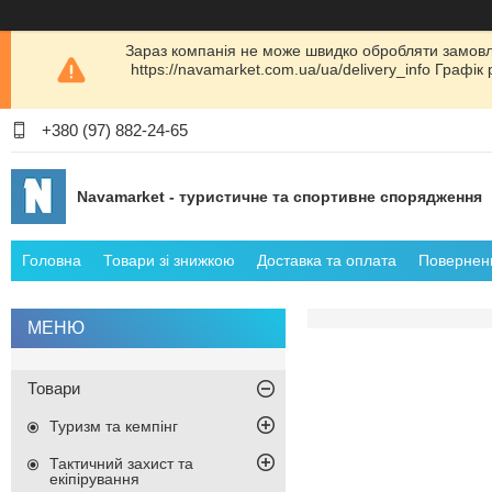
Зараз компанія не може швидко обробляти замовл
https://navamarket.com.ua/ua/delivery_info Графі
+380 (97) 882-24-65
Navamarket - туристичне та спортивне спорядження
Головна
Товари зі знижкою
Доставка та оплата
Поверненн
Товари
Туризм та кемпінг
Тактичний захист та
екіпірування