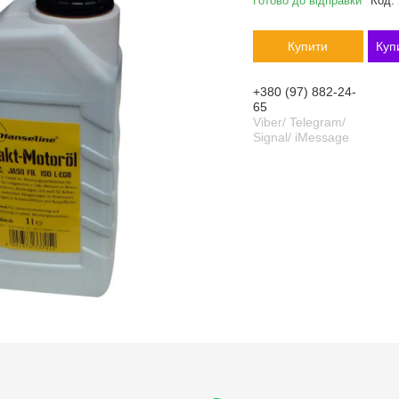
Готово до відправки
Код:
Купити
Куп
+380 (97) 882-24-
65
Viber/ Telegram/
Signal/ iMessage