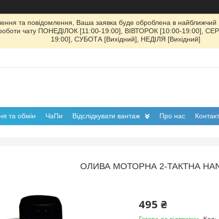
ення та повідомлення, Ваша заявка буде оброблена в найближчий р
к роботи чату ПОНЕДІЛОК [11:00-19:00], ВІВТОРОК [10:00-19:00], СЕ
19:00], СУБОТА [Вихідний], НЕДІЛЯ [Вихідний]
я та обмін
ЧаПи
Відслідкувати вантаж
Про нас
Контак
ОЛИВА МОТОРНА 2-ТАКТНА HAN
495 ₴