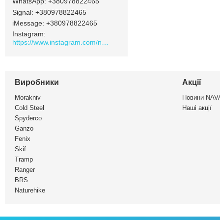
+380978822465
Signal
+380978822465
iMessage
+380978822465
Instagram
https://www.instagram.com/navamarket.com.ua/
Виробники
Акції
Morakniv
Новини NA
Cold Steel
Наші акції
Spyderco
Ganzo
Fenix
Skif
Tramp
Ranger
BRS
Naturehike