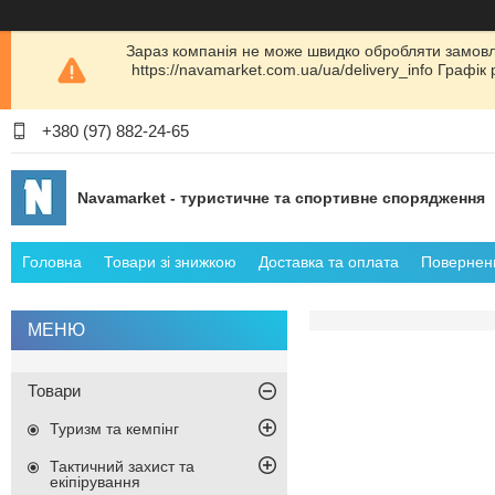
Зараз компанія не може швидко обробляти замовл
https://navamarket.com.ua/ua/delivery_info Графі
+380 (97) 882-24-65
Navamarket - туристичне та спортивне спорядження
Головна
Товари зі знижкою
Доставка та оплата
Поверненн
Товари
Туризм та кемпінг
Тактичний захист та
екіпірування