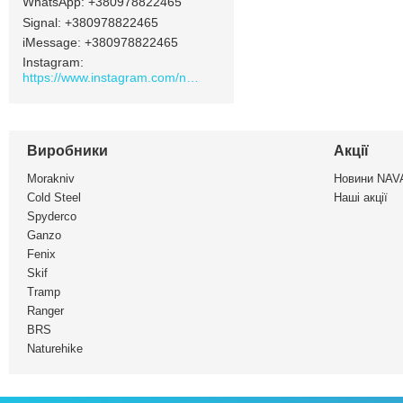
+380978822465
Signal
+380978822465
iMessage
+380978822465
Instagram
https://www.instagram.com/navamarket.com.ua/
Виробники
Акції
Morakniv
Новини NA
Cold Steel
Наші акції
Spyderco
Ganzo
Fenix
Skif
Tramp
Ranger
BRS
Naturehike