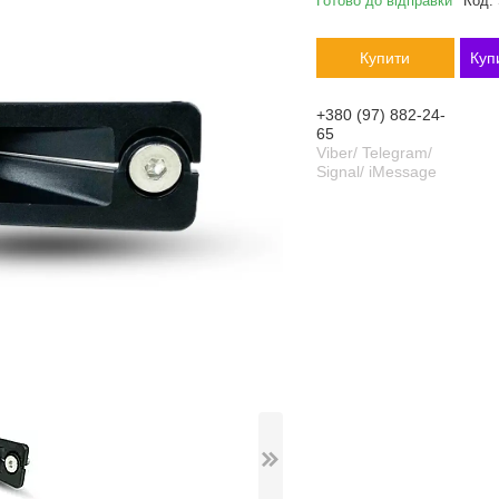
Готово до відправки
Код:
Купити
Куп
+380 (97) 882-24-
65
Viber/ Telegram/
Signal/ iMessage