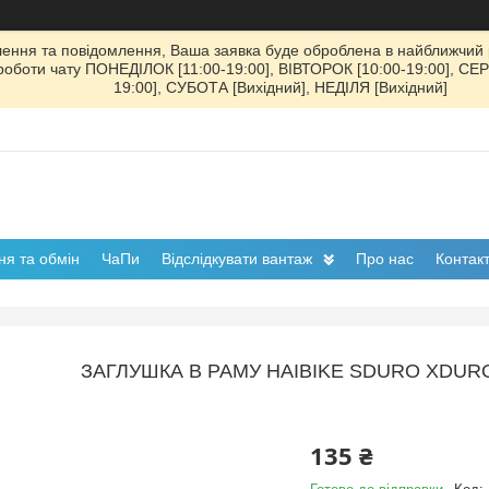
ення та повідомлення, Ваша заявка буде оброблена в найближчий р
к роботи чату ПОНЕДІЛОК [11:00-19:00], ВІВТОРОК [10:00-19:00], СЕ
19:00], СУБОТА [Вихідний], НЕДІЛЯ [Вихідний]
я та обмін
ЧаПи
Відслідкувати вантаж
Про нас
Контак
ЗАГЛУШКА В РАМУ HAIBIKE SDURO XDURO 
135 ₴