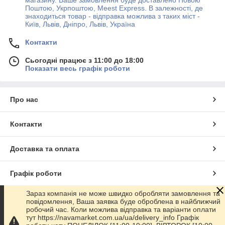
Поштою, Укрпоштою, Meest Express. В залежності, де
знаходиться товар - відправка можлива з таких міст -
Київ, Львів, Дніпро, Львів, Україна
Контакти
Сьогодні працює з 11:00 до 18:00
Показати весь графік роботи
Про нас
Контакти
Доставка та оплата
Графік роботи
Зараз компанія не може швидко обробляти замовлення та
Повна версія сайту
повідомлення, Ваша заявка буде оброблена в найближчий
робочий час. Коли можлива відправка та варіанти оплати
тут https://navamarket.com.ua/ua/delivery_info Графік
Сайт створено на маркетплейсі
Prom.ua