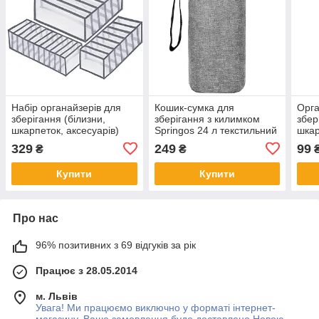
Набір органайзерів для
Кошик-сумка для
Орга
зберігання (білизни,
зберігання з килимком
збер
шкарпеток, аксесуарів)
Springos 24 л текстильний
шкар
Springos HA3115 .
для іграшок і аксесуарів
Spri
329
249
99
₴
₴
HA0130 .
Купити
Купити
Про нас
96% позитивних з 69 відгуків за рік
Працює з 28.05.2014
м. Львів
Увага! Ми працюємо виключно у форматі інтернет-
магазину. Ваше замовлення буде доставлено Новою