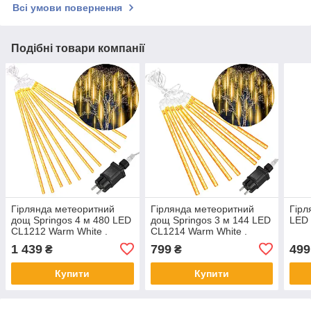
Всі умови повернення
Подібні товари компанії
Гірлянда метеоритний
Гірлянда метеоритний
Гірл
дощ Springos 4 м 480 LED
дощ Springos 3 м 144 LED
LED 
CL1212 Warm White .
CL1214 Warm White .
1 439
799
499
₴
₴
Купити
Купити