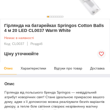
Гірлянда на батарейках Springos Cotton Balls
4 м 20 LED CL0037 Warm White
Немає в наявності
Код: CL0037
Роздріб
Ціну уточнюйте
Опис
Характеристики
Відгуки про товар
Доставка
Опис
Гірлянда від польського бренда
Springos
— невіддільний
атрибут новорічних свят! Стане ідеальною прикрасою вашого
дому, адже з її допомогою можна реалізувати безліч варіантів
декору, а
тепле біле світіння
створює незрівнянну магічну