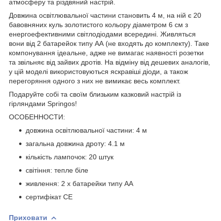
атмосферу та різдвяний настрій.
Довжина освітлювальної частини становить
4 м
, на ній є
20
бавовняних куль золотистого кольору діаметром
6 см
з
енергоефективними світлодіодами всередині. Живляться
вони від 2 батарейок типу АА (
не входять до комплекту
). Таке
компонування ідеальне, адже не вимагає наявності розетки
та звільняє від зайвих дротів. На відміну від дешевих аналогів,
у цій моделі використовуються яскравіші діоди, а також
перегоряння одного з них не вимикає весь комплект.
Подаруйте собі та своїм близьким казковий настрій із
гірляндами
Springos
!
ОСОБЕННОСТИ:
довжина освітлювальної частини: 4 м
загальна довжина дроту: 4.1 м
кількість лампочок: 20 штук
світіння: тепле біле
живлення: 2 x батарейки типу АА
сертифікат CE
Приховати