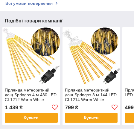
Всі умови повернення
Подібні товари компанії
Гірлянда метеоритний
Гірлянда метеоритний
Гірл
дощ Springos 4 м 480 LED
дощ Springos 3 м 144 LED
LED 
CL1212 Warm White .
CL1214 Warm White .
1 439
799
499
₴
₴
Купити
Купити