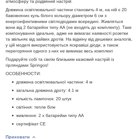
атмосферу та різдвяний настрій.
Довжина освітлювальної частини становить
4 м
, на ній є
20
бавовняних куль білого кольору діаметром
6 см
з
енергоефективними світлодіодами всередині. Живляться
вони від 2 батарейок типу АА (
не входять до комплекту
). Таке
компонування ідеальне, адже не вимагає наявності розетки
та звільняє від зайвих дротів. На відміну від дешевих аналогів,
у цій моделі використовуються яскравіші діоди, а також
перегоряння одного з них не вимикає весь комплект.
Подаруйте собі та своїм близьким казковий настрій із
гірляндами
Springos
!
ОСОБЕННОСТИ:
довжина освітлювальної частини: 4 м
загальна довжина дроту: 4.1 м
кількість лампочок: 20 штук
світіння: тепле біле
живлення: 2 x батарейки типу АА
сертифікат CE
Приховати