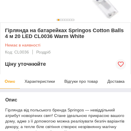
Гірлянда на батарейках Springos Cotton Balls
4 м 20 LED CL0036 Warm White
Немає в наявності
Код: CL0036
Роздріб
Ціну уточнюйте
Опис
Характеристики
Відгуки про товар
Доставка
Опис
Гірлянда від польського бренда
Springos
— невіддільний
атрибут новорічних свят! Стане ідеальною прикрасою вашого
дому, адже з її допомогою можна реалізувати безліч варіантів
декору, а
тепле біле світіння
створює незрівнянну магічну