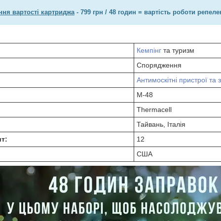
ня вартості картриджа
- 799 грн / 48 годин = вартість роботи репел
Кемпінг
та туризм
Спорядження
Антимоскітні пристрої та 
M-48
Thermacell
Тайвань, Італія
шт:
12
США