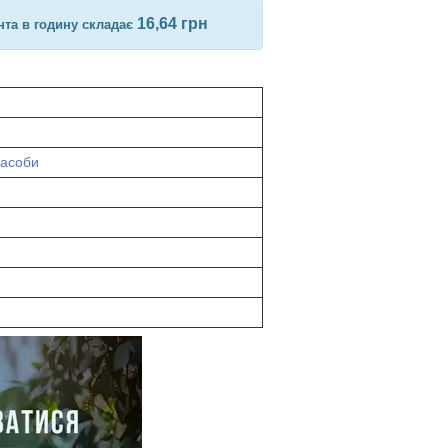
16,64 грн
ента в годину складає
засоби