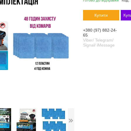
Готово до відправки
Код:
Купити
Куп
+380 (97) 882-24-
65
Viber/ Telegram/
Signal/ iMessage