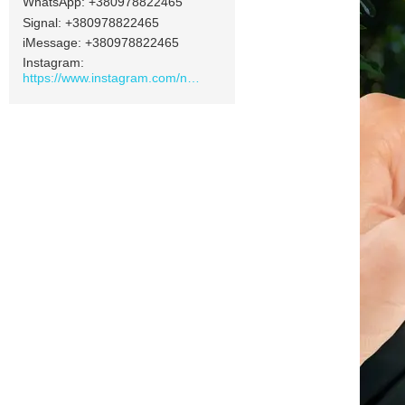
+380978822465
Signal
+380978822465
iMessage
+380978822465
Instagram
https://www.instagram.com/navamarket.com.ua/