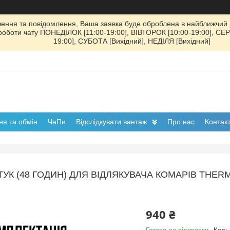
ення та повідомлення, Ваша заявка буде оброблена в найближчий р
к роботи чату ПОНЕДІЛОК [11:00-19:00], ВІВТОРОК [10:00-19:00], СЕ
19:00], СУБОТА [Вихідний], НЕДІЛЯ [Вихідний]
я та обмін
ЧаПи
Відслідкувати вантаж
Про нас
Контак
УК (48 ГОДИН) ДЛЯ ВІДЛЯКУВАЧА КОМАРІВ THER
940 ₴