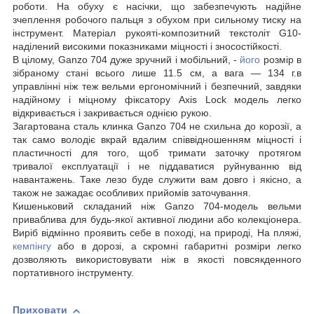
роботи. На обуху є насічки, що забезпечують надійне
зчеплення робочого пальця з обухом при сильному тиску на
інструмент. Матеріал рукояті-композитний текстоліт G10-
наділений високими показниками міцності і зносостійкості.
В цілому, Ganzo 704 дуже зручний і мобільний, -
його
розмір в
зібраному стані всього лише 11.5 см, а вага — 134 г.в
управлінні ніж теж вельми ергономічний і безпечний, завдяки
надійному і міцному фіксатору Axis Lock модель легко
відкривається і закривається однією рукою.
Загартована сталь клинка Ganzo 704 не схильна до корозії, а
так само володіє вкрай вдалим співвідношенням міцності і
пластичності для того, щоб тримати заточку протягом
тривалої експлуатації і не піддаватися руйнуванню від
навантажень. Таке лезо буде служити вам довго і якісно, а
також не зажадає особливих прийомів заточування.
Кишеньковий складаний ніж Ganzo 704-модель вельми
приваблива для будь-якої активної людини або колекціонера.
Виріб відмінно проявить себе в поході, на природі, На пляжі,
кемпінгу
або в дорозі, а скромні габаритні розміри легко
дозволяють використовувати ніж в якості повсякденного
портативного інструменту.
Приховати