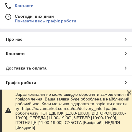
Контакти
Сьогодні вихідний
Показати весь графік роботи
Про нас
Контакти
Доставка та оплата
Графік роботи
Зараз компанія не може швидко обробляти замовлення та
Повна версія сайту
повідомлення, Ваша заявка буде оброблена в найближчий
робочий час. Коли можлива відправка та варіанти оплати
тут https://navamarket.com.ua/ua/delivery_info Графік
Сайт створено на маркетплейсі
Prom.ua
роботи чату ПОНЕДІЛОК [11:00-19:00], ВІВТОРОК [10:00-
19:00], СЕРЕДА [11:00-19:00], ЧЕТВЕР [10:00-19:00],
ПʼЯТНИЦЯ [11:00-19:00], СУБОТА [Вихідний], НЕДІЛЯ
Політика конфіденційності
[Вихідний]