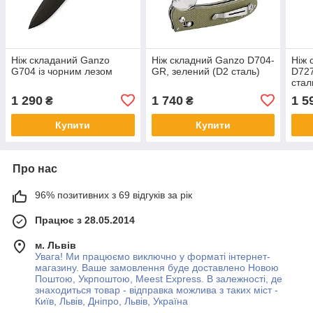
Ніж складаний Ganzo
Ніж складний Ganzo D704-
Ніж 
G704 із чорним лезом
GR, зелений (D2 сталь)
D72
стал
1 290
1 740
1 5
₴
₴
Купити
Купити
Про нас
96% позитивних з 69 відгуків за рік
Працює з 28.05.2014
м. Львів
Увага! Ми працюємо виключно у форматі інтернет-
магазину. Ваше замовлення буде доставлено Новою
Поштою, Укрпоштою, Meest Express. В залежності, де
знаходиться товар - відправка можлива з таких міст -
Київ, Львів, Дніпро, Львів, Україна